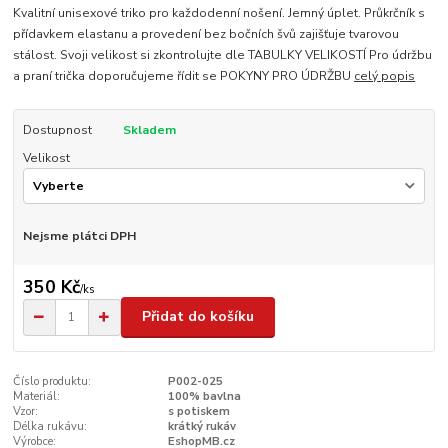
Kvalitní unisexové triko pro každodenní nošení. Jemný úplet. Průkrčník s
přídavkem elastanu a provedení bez bočních švů zajišťuje tvarovou
stálost. Svoji velikost si zkontrolujte dle TABULKY VELIKOSTÍ Pro údržbu
a praní trička doporučujeme řídit se POKYNY PRO ÚDRŽBU
celý popis
Dostupnost
Skladem
Velikost
Nejsme plátci DPH
350 Kč
/
ks
Přidat do košíku
Číslo produktu:
P002-025
Materiál:
100% bavlna
Vzor:
s potiskem
Délka rukávu:
krátký rukáv
Výrobce:
EshopMB.cz