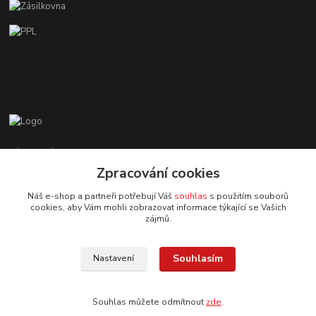
Zákaznická podpora EshopMB.cz
+420 606 622 002
Zpracování cookies
(Po - Pá, 9 - 18 hod.)
Náš e-shop a partneři potřebují Váš
souhlas
s použitím souborů
cookies, aby Vám mohli zobrazovat informace týkající se Vašich
eshopmb@seznam.cz
zájmů.
Souhlasím
Nastavení
Souhlas můžete odmítnout
zde
.
© Copyright 2024 Martha Black