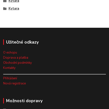
Kytara
Kytara
Užitečné odkazy
O eshopu
Doprava a platba
Obchodní podmínky
Kontakty
Přihlášení
Nová registrace
Možnosti dopravy