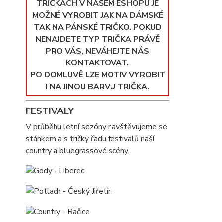
TRIČKÁCH V NAŠEM ESHOPU JE
MOŽNÉ VYROBIT JAK NA DÁMSKÉ
TAK NA PÁNSKÉ TRIČKO. POKUD
NENAJDETE TYP TRIČKA PRÁVĚ
PRO VÁS, NEVÁHEJTE NÁS
KONTAKTOVAT.
PO DOMLUVĚ LZE MOTIV VYROBIT
I NA JINOU BARVU TRIČKA.
FESTIVALY
V průběhu letní sezóny navštěvujeme se
stánkem a s tričky řadu festivalů naší
country a bluegrassové scény.