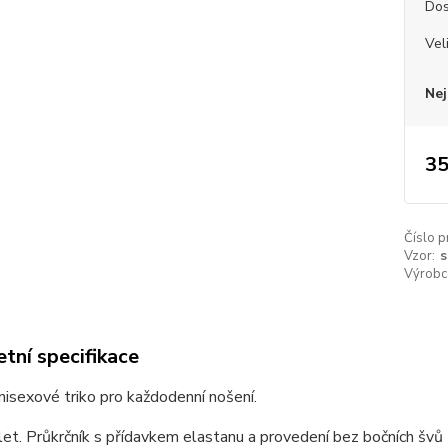
Dos
Vel
Nej
35
Číslo p
Vzor:
s
Výrobc
tní specifikace
unisexové triko pro každodenní nošení.
et. Průkrčník s přídavkem elastanu a provedení bez bočních švů z