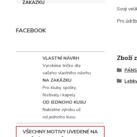
Svoji vel
Pro údržb
FACEBOOK
Zboží 
VLASTNÍ NÁVRH
Vyrobíme tričko dle
PÁNS
vašeho vlastního návrhu
NA ZAKÁZKU
Lebk
Pro kluby, spolky,
festivaly i kapely
OD JEDNOHO KUSU
Nabízíme výrobu už
od jednoho kusu
VŠECHNY MOTIVY UVEDENÉ NA