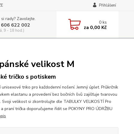
ZE
Přihlášení
 si rady? Zavolejte.
0
ks
 606 622 002
za
0,00 Kč
á, 9 - 18 hod.)
pánské velikost M
ké tričko s potiskem
í unisexové triko pro každodenní nošení. Jemný úplet. Průkrčník
avkem elastanu a provedení bez bočních švů zajišťuje tvarovou
t. Svoji velikost si zkontrolujte dle TABULKY VELIKOSTÍ Pro
 a praní trička doporučujeme řídit se POKYNY PRO ÚDRŽBU
opis