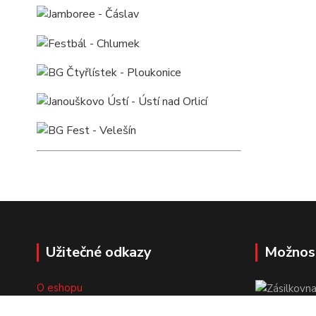
Užitečné odkazy
Možnos
O eshopu
Doprava a platba