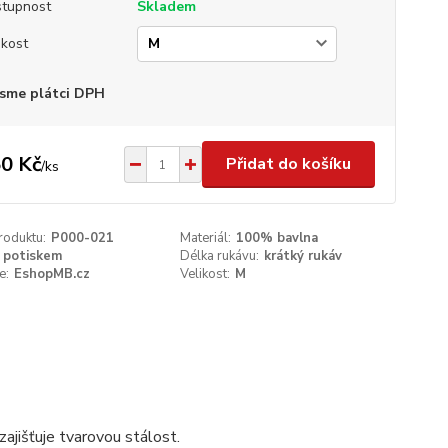
tupnost
Skladem
ikost
sme plátci DPH
0 Kč
Přidat do košíku
/
ks
roduktu:
P000-021
Materiál:
100% bavlna
 potiskem
Délka rukávu:
krátký rukáv
e:
EshopMB.cz
Velikost:
M
ajišťuje tvarovou stálost.