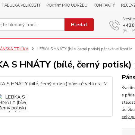
TABULKA VELIKOSTÍ
POKYNY PRO ÚDRŽBU
KONTAKTY
RECEN
Nevíte
Hledat
+420
(Po - P
PÁNSKÁ TRIČKA
LEBKA S HNÁTY (bílé, černý potisk) pánské velikost M
A S HNÁTY (bílé, černý potisk) 
Páns
Kvalitn
s příd
stálos
údržbu
celý p