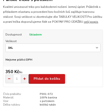
Kvalitní unisexové triko pro každodenní nošení. Jemný úplet. Průkrčník s
přídavkem elastanu a provedení bez bočních švů zajišťuje tvarovou
stálost. Svoji velikost si zkontrolujte dle TABULKY VELIKOSTÍ Pro údržbu
a praní trička doporučujeme řídit se POKYNY PRO ÚDRŽBU
celý popis
Dostupnost
Skladem
Velikost
Nejsme plátci DPH
350 Kč
/
ks
Přidat do košíku
Číslo produktu:
P001-072
Materiál:
100% bavlna
Vzor:
s potiskem
Délka rukávu:
krátký rukáv