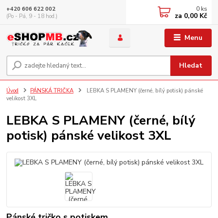
0
ks
+420 606 622 002
za
0,00 Kč
(Po - Pá, 9 - 18 hod.)
Menu
Hledat
Úvod
PÁNSKÁ TRIČKA
LEBKA S PLAMENY (černé, bílý potisk) pánské
velikost 3XL
LEBKA S PLAMENY (černé, bílý
potisk) pánské velikost 3XL
Pánské tričko s potiskem