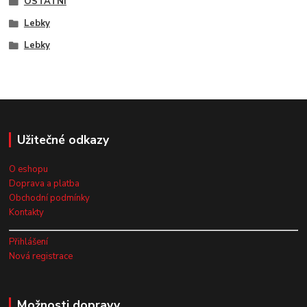
OSTATNÍ
Lebky
Lebky
Užitečné odkazy
O eshopu
Doprava a platba
Obchodní podmínky
Kontakty
Přihlášení
Nová registrace
Možnosti dopravy