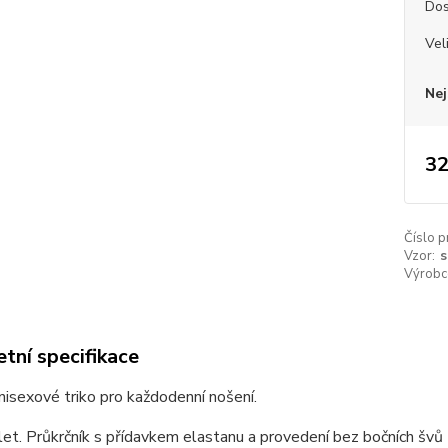
Dos
Vel
Nej
32
Číslo p
Vzor:
s
Výrobc
tní specifikace
unisexové triko pro každodenní nošení.
et. Průkrčník s přídavkem elastanu a provedení bez bočních švů z