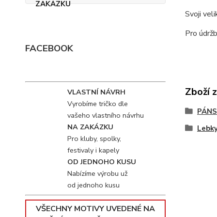
Svoji vel
Pro údržb
FACEBOOK
Zboží 
VLASTNÍ NÁVRH
Vyrobíme tričko dle
PÁNS
vašeho vlastního návrhu
NA ZAKÁZKU
Lebk
Pro kluby, spolky,
festivaly i kapely
OD JEDNOHO KUSU
Nabízíme výrobu už
od jednoho kusu
VŠECHNY MOTIVY UVEDENÉ NA