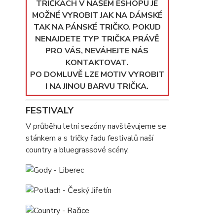
TRIČKÁCH V NAŠEM ESHOPU JE
MOŽNÉ VYROBIT JAK NA DÁMSKÉ
TAK NA PÁNSKÉ TRIČKO. POKUD
NENAJDETE TYP TRIČKA PRÁVĚ
PRO VÁS, NEVÁHEJTE NÁS
KONTAKTOVAT.
PO DOMLUVĚ LZE MOTIV VYROBIT
I NA JINOU BARVU TRIČKA.
FESTIVALY
V průběhu letní sezóny navštěvujeme se
stánkem a s tričky řadu festivalů naší
country a bluegrassové scény.