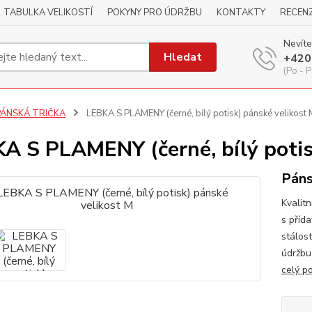
TABULKA VELIKOSTÍ
POKYNY PRO ÚDRŽBU
KONTAKTY
RECEN
Nevíte
Hledat
+420
(Po - P
PÁNSKÁ TRIČKA
LEBKA S PLAMENY (černé, bílý potisk) pánské velikost 
A S PLAMENY (černé, bílý potis
Páns
Kvalitn
s příd
stálos
údržbu
celý p