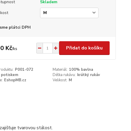
tupnost
Skladem
ikost
sme plátci DPH
0 Kč
Přidat do košíku
/
ks
roduktu:
P001-072
Materiál:
100% bavlna
 potiskem
Délka rukávu:
krátký rukáv
e:
EshopMB.cz
Velikost:
M
ajišťuje tvarovou stálost.