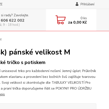
ZE
Přihlášení
 si rady? Zavolejte.
0
ks
 606 622 002
za
0,00 Kč
á, 9 - 18 hod.)
M
k) pánské velikost M
ké tričko s potiskem
í unisexové triko pro každodenní nošení. Jemný úplet. Průkrčník
avkem elastanu a provedení bez bočních švů zajišťuje tvarovou
t. Svoji velikost si zkontrolujte dle TABULKY VELIKOSTÍ Pro
 a praní trička doporučujeme řídit se POKYNY PRO ÚDRŽBU
opis