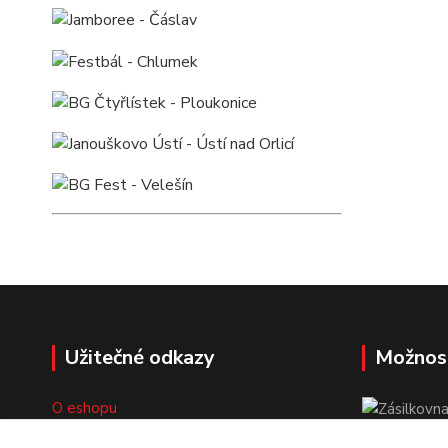
Užitečné odkazy
Možnos
O eshopu
Doprava a platba