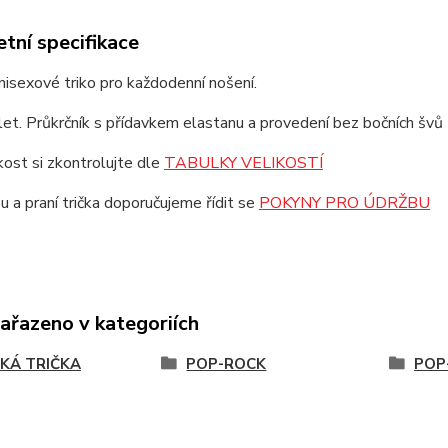
tní specifikace
unisexové triko pro každodenní nošení.
et. Průkrčník s přídavkem elastanu a provedení bez bočních švů z
ikost si zkontrolujte dle
TABULKY VELIKOSTÍ
u a praní trička doporučujeme řídit se
POKYNY PRO ÚDRŽBU
zařazeno v kategoriích
KÁ TRIČKA
POP-ROCK
POP