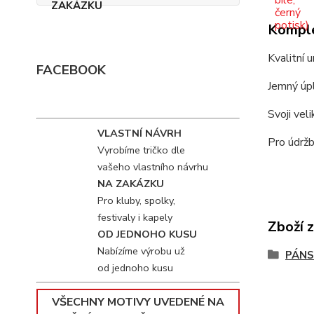
Komple
Kvalitní 
FACEBOOK
Jemný úpl
Svoji vel
VLASTNÍ NÁVRH
Pro údržb
Vyrobíme tričko dle
vašeho vlastního návrhu
NA ZAKÁZKU
Pro kluby, spolky,
festivaly i kapely
Zboží 
OD JEDNOHO KUSU
Nabízíme výrobu už
PÁNS
od jednoho kusu
VŠECHNY MOTIVY UVEDENÉ NA