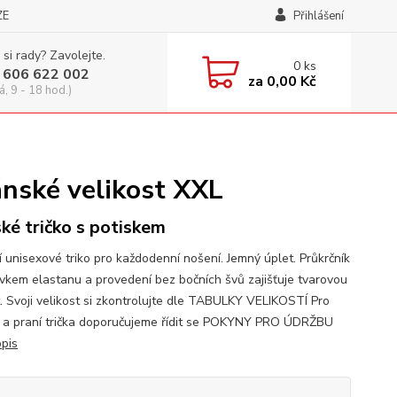
ZE
Přihlášení
 si rady? Zavolejte.
0
ks
 606 622 002
za
0,00 Kč
á, 9 - 18 hod.)
ánské velikost XXL
ké tričko s potiskem
í unisexové triko pro každodenní nošení. Jemný úplet. Průkrčník
avkem elastanu a provedení bez bočních švů zajišťuje tvarovou
t. Svoji velikost si zkontrolujte dle TABULKY VELIKOSTÍ Pro
 a praní trička doporučujeme řídit se POKYNY PRO ÚDRŽBU
opis