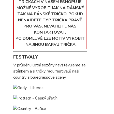
TRIČKÁCH V NAŠEM ESHOPU JE
MOŽNÉ VYROBIT JAK NA DÁMSKÉ
TAK NA PÁNSKÉ TRIČKO. POKUD
NENAJDETE TYP TRIČKA PRÁVĚ
PRO VÁS, NEVÁHEJTE NÁS
KONTAKTOVAT.
PO DOMLUVĚ LZE MOTIV VYROBIT
I NA JINOU BARVU TRIČKA.
FESTIVALY
V průběhu letní sezóny navštěvujeme se
stánkem a s tričky řadu festivalů naší
country a bluegrassové scény.