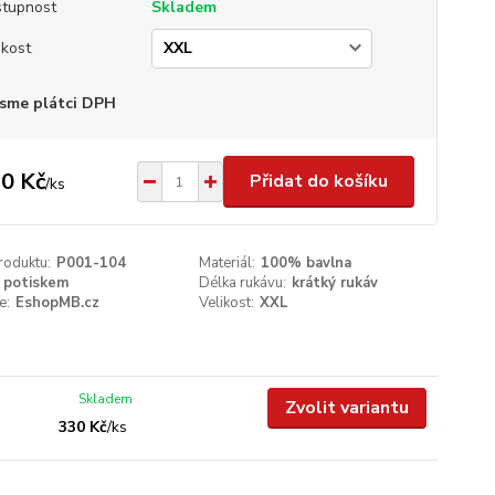
tupnost
Skladem
ikost
sme plátci DPH
0 Kč
Přidat do košíku
/
ks
roduktu:
P001-104
Materiál:
100% bavlna
 potiskem
Délka rukávu:
krátký rukáv
e:
EshopMB.cz
Velikost:
XXL
Skladem
Zvolit variantu
330 Kč
/
ks