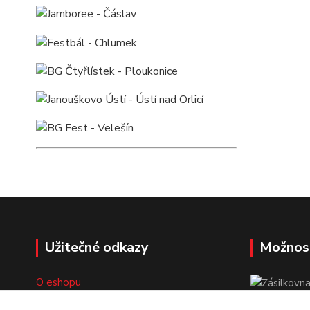
Užitečné odkazy
Možnos
O eshopu
Doprava a platba