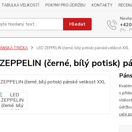
TABULKA VELIKOSTÍ
POKYNY PRO ÚDRŽBU
KONTAKTY
RECEN
Nevíte
Hledat
+420
(Po - P
PÁNSKÁ TRIČKA
LED ZEPPELIN (černé, bílý potisk) pánské velikost XXL
ZEPPELIN (černé, bílý potisk) p
Páns
Kvalitn
s příd
stálos
údržbu
celý p