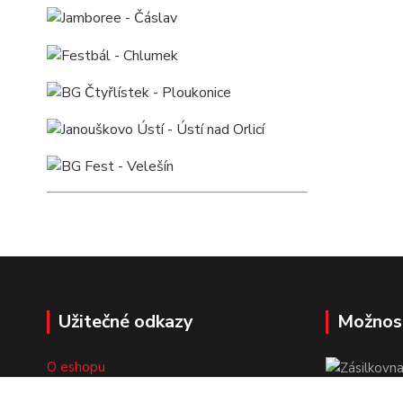
Užitečné odkazy
Možnos
O eshopu
Doprava a platba