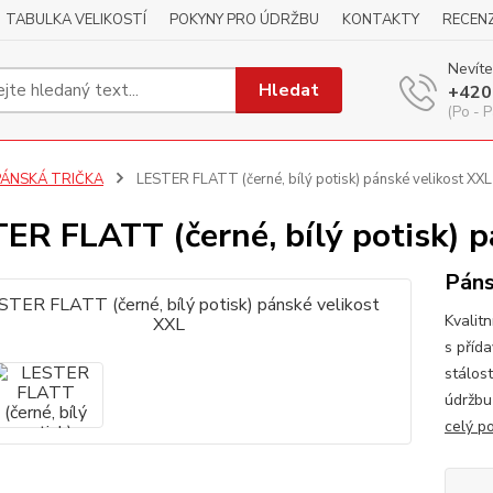
TABULKA VELIKOSTÍ
POKYNY PRO ÚDRŽBU
KONTAKTY
RECEN
Nevíte
Hledat
+420
(Po - P
PÁNSKÁ TRIČKA
LESTER FLATT (černé, bílý potisk) pánské velikost XXL
ER FLATT (černé, bílý potisk) p
Páns
Kvalitn
s příd
stálos
údržbu
celý p