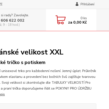
ZE
Přihlášení
 si rady? Zavolejte.
0
ks
 606 622 002
za
0,00 Kč
á, 9 - 18 hod.)
ánské velikost XXL
ké tričko s potiskem
í unisexové triko pro každodenní nošení. Jemný úplet. Průkrčník
avkem elastanu a provedení bez bočních švů zajišťuje tvarovou
t. Svoji velikost si zkontrolujte dle TABULKY VELIKOSTÍ Pro
 a praní trička doporučujeme řídit se POKYNY PRO ÚDRŽBU
opis