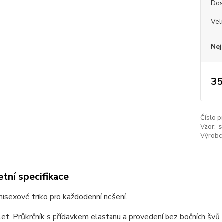
Dos
Vel
Nej
35
Číslo p
Vzor:
s
Výrobc
tní specifikace
unisexové triko pro každodenní nošení.
et. Průkrčník s přídavkem elastanu a provedení bez bočních švů z