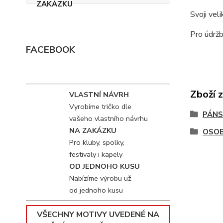
Svoji vel
Pro údržb
FACEBOOK
Zboží 
VLASTNÍ NÁVRH
Vyrobíme tričko dle
PÁNS
vašeho vlastního návrhu
NA ZAKÁZKU
OSOB
Pro kluby, spolky,
festivaly i kapely
OD JEDNOHO KUSU
Nabízíme výrobu už
od jednoho kusu
VŠECHNY MOTIVY UVEDENÉ NA