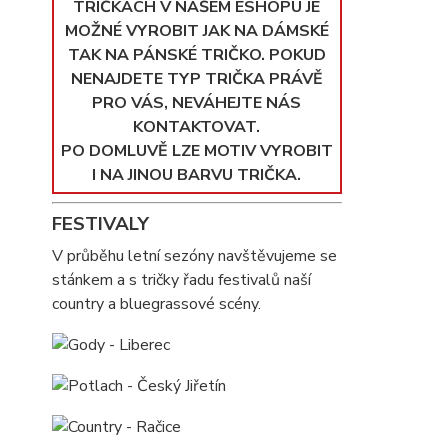
TRIČKÁCH V NAŠEM ESHOPU JE
MOŽNÉ VYROBIT JAK NA DÁMSKÉ
TAK NA PÁNSKÉ TRIČKO. POKUD
NENAJDETE TYP TRIČKA PRÁVĚ
PRO VÁS, NEVÁHEJTE NÁS
KONTAKTOVAT.
PO DOMLUVĚ LZE MOTIV VYROBIT
I NA JINOU BARVU TRIČKA.
FESTIVALY
V průběhu letní sezóny navštěvujeme se
stánkem a s tričky řadu festivalů naší
country a bluegrassové scény.