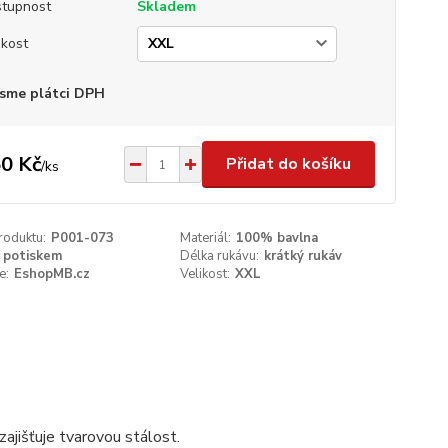
tupnost
Skladem
ikost
sme plátci DPH
0 Kč
Přidat do košíku
/
ks
roduktu:
P001-073
Materiál:
100% bavlna
 potiskem
Délka rukávu:
krátký rukáv
e:
EshopMB.cz
Velikost:
XXL
ajišťuje tvarovou stálost.