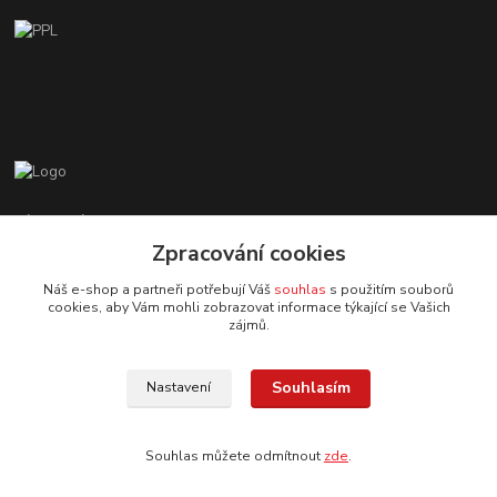
Zákaznická podpora EshopMB.cz
+420 606 622 002
Zpracování cookies
(Po - Pá, 9 - 18 hod.)
Náš e-shop a partneři potřebují Váš
souhlas
s použitím souborů
cookies, aby Vám mohli zobrazovat informace týkající se Vašich
eshopmb@seznam.cz
zájmů.
Souhlasím
Nastavení
Souhlas můžete odmítnout
zde
.
© Copyright 2024 Martha Black
Vytvořeno na
Eshop-rychle.cz