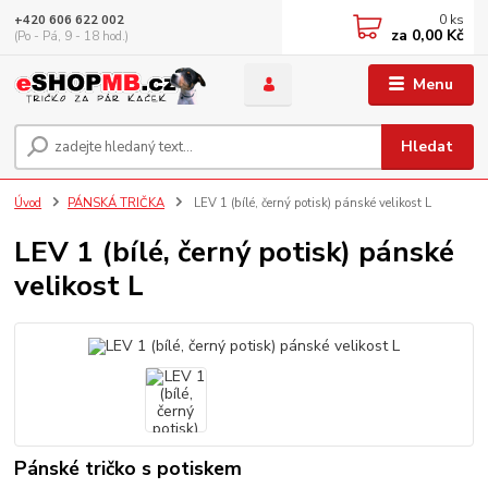
0
ks
+420 606 622 002
za
0,00 Kč
(Po - Pá, 9 - 18 hod.)
Menu
Hledat
Úvod
PÁNSKÁ TRIČKA
LEV 1 (bílé, černý potisk) pánské velikost L
LEV 1 (bílé, černý potisk) pánské
velikost L
Pánské tričko s potiskem