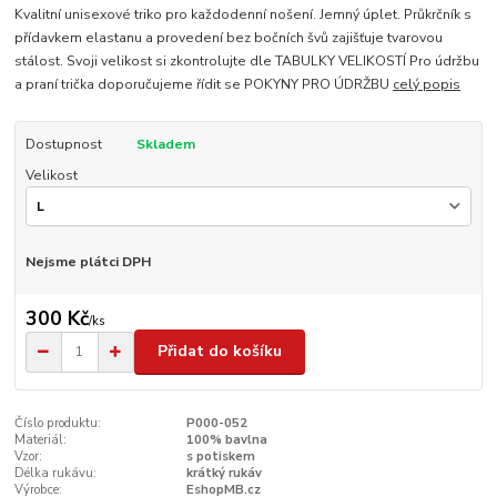
Kvalitní unisexové triko pro každodenní nošení. Jemný úplet. Průkrčník s
přídavkem elastanu a provedení bez bočních švů zajišťuje tvarovou
stálost. Svoji velikost si zkontrolujte dle TABULKY VELIKOSTÍ Pro údržbu
a praní trička doporučujeme řídit se POKYNY PRO ÚDRŽBU
celý popis
Dostupnost
Skladem
Velikost
Nejsme plátci DPH
300 Kč
/
ks
Přidat do košíku
Číslo produktu:
P000-052
Materiál:
100% bavlna
Vzor:
s potiskem
Délka rukávu:
krátký rukáv
Výrobce:
EshopMB.cz