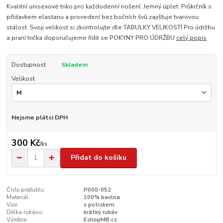
Kvalitní unisexové triko pro každodenní nošení. Jemný úplet. Průkrčník s
přídavkem elastanu a provedení bez bočních švů zajišťuje tvarovou
stálost. Svoji velikost si zkontrolujte dle TABULKY VELIKOSTÍ Pro údržbu
a praní trička doporučujeme řídit se POKYNY PRO ÚDRŽBU
celý popis
Dostupnost
Skladem
Velikost
Nejsme plátci DPH
300 Kč
/
ks
Přidat do košíku
Číslo produktu:
P000-052
Materiál:
100% bavlna
Vzor:
s potiskem
Délka rukávu:
krátký rukáv
Výrobce:
EshopMB.cz