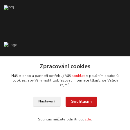
Zákaznická podpora EshopMB.cz
+420 606 622 002
Zpracování cookies
(Po - Pá, 9 - 18 hod.)
Náš e-shop a partneři potřebují Váš
souhlas
s použitím souborů
cookies, aby Vám mohli zobrazovat informace týkající se Vašich
eshopmb@seznam.cz
zájmů.
Souhlasím
Nastavení
Souhlas můžete odmítnout
zde
.
© Copyright 2024 Martha Black
Vytvořeno na
Eshop-rychle.cz