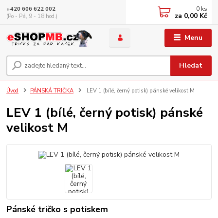
0
ks
+420 606 622 002
za
0,00 Kč
(Po - Pá, 9 - 18 hod.)
Menu
Hledat
Úvod
PÁNSKÁ TRIČKA
LEV 1 (bílé, černý potisk) pánské velikost M
LEV 1 (bílé, černý potisk) pánské
velikost M
Pánské tričko s potiskem