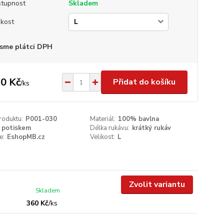
tupnost
Skladem
ikost
sme plátci DPH
0 Kč
Přidat do košíku
/
ks
roduktu:
P001-030
Materiál:
100% bavlna
 potiskem
Délka rukávu:
krátký rukáv
e:
EshopMB.cz
Velikost:
L
Zvolit variantu
Skladem
360 Kč
/
ks