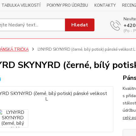
TABULKA VELIKOSTÍ
POKYNY PRO ÚDRŽBU
KONTAKTY
RECEN
Nevíte
Hledat
+420
(Po - P
PÁNSKÁ TRIČKA
LYNYRD SKYNYRD (černé, bílý potisk) pánské velikost L
RD SKYNYRD (černé, bílý potisk
Páns
Kvalitn
s příd
stálos
údržbu
celý p