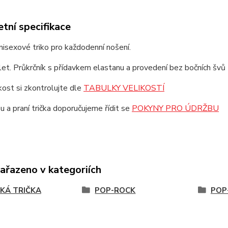
tní specifikace
unisexové triko pro každodenní nošení.
et. Průkrčník s přídavkem elastanu a provedení bez bočních švů z
ikost si zkontrolujte dle
TABULKY VELIKOSTÍ
u a praní trička doporučujeme řídit se
POKYNY PRO ÚDRŽBU
zařazeno v kategoriích
KÁ TRIČKA
POP-ROCK
POP