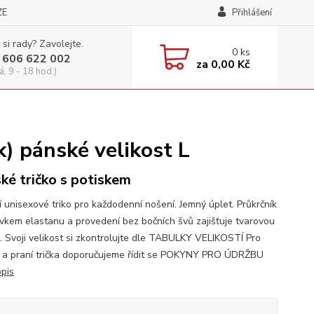
ZE
Přihlášení
 si rady? Zavolejte.
0
ks
 606 622 002
za
0,00 Kč
á, 9 - 18 hod.)
) pánské velikost L
ké tričko s potiskem
í unisexové triko pro každodenní nošení. Jemný úplet. Průkrčník
avkem elastanu a provedení bez bočních švů zajišťuje tvarovou
t. Svoji velikost si zkontrolujte dle TABULKY VELIKOSTÍ Pro
 a praní trička doporučujeme řídit se POKYNY PRO ÚDRŽBU
opis