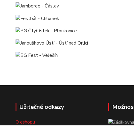
Užitečné odkazy
Možnos
O eshopu
Doprava a platba