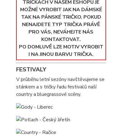
TRIČKÁCH V NAŠEM ESHOPU JE
MOŽNÉ VYROBIT JAK NA DÁMSKÉ
TAK NA PÁNSKÉ TRIČKO. POKUD
NENAJDETE TYP TRIČKA PRÁVĚ
PRO VÁS, NEVÁHEJTE NÁS
KONTAKTOVAT.
PO DOMLUVĚ LZE MOTIV VYROBIT
I NA JINOU BARVU TRIČKA.
FESTIVALY
V průběhu letní sezóny navštěvujeme se
stánkem a s tričky řadu festivalů naší
country a bluegrassové scény.