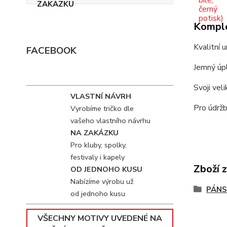
Komple
Kvalitní 
FACEBOOK
Jemný úpl
Svoji vel
VLASTNÍ NÁVRH
Pro údržb
Vyrobíme tričko dle
vašeho vlastního návrhu
NA ZAKÁZKU
Pro kluby, spolky,
festivaly i kapely
Zboží 
OD JEDNOHO KUSU
Nabízíme výrobu už
PÁNS
od jednoho kusu
VŠECHNY MOTIVY UVEDENÉ NA