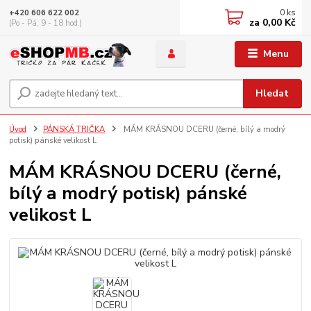
0
ks
+420 606 622 002
za
0,00 Kč
(Po - Pá, 9 - 18 hod.)
Menu
Hledat
Úvod
PÁNSKÁ TRIČKA
MÁM KRÁSNOU DCERU (černé, bílý a modrý
potisk) pánské velikost L
MÁM KRÁSNOU DCERU (černé,
bílý a modrý potisk) pánské
velikost L