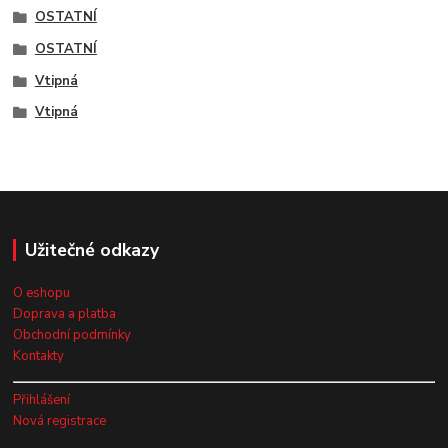
OSTATNÍ
OSTATNÍ
Vtipná
Vtipná
Užitečné odkazy
O eshopu
Doprava a platba
Obchodní podmínky
Kontakty
Přihlášení
Nová registrace