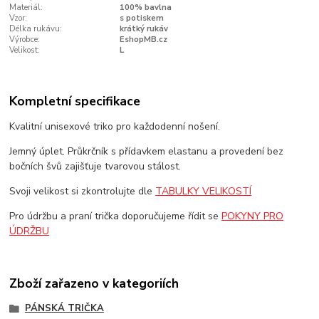
Materiál:
100% bavlna
Vzor:
s potiskem
Délka rukávu:
krátký rukáv
Výrobce:
EshopMB.cz
Velikost:
L
Kompletní specifikace
Kvalitní unisexové triko pro každodenní nošení.
Jemný úplet. Průkrčník s přídavkem elastanu a provedení bez
bočních švů zajišťuje tvarovou stálost.
Svoji velikost si zkontrolujte dle
TABULKY VELIKOSTÍ
Pro údržbu a praní trička doporučujeme řídit se
POKYNY PRO
ÚDRŽBU
Zboží zařazeno v kategoriích
PÁNSKÁ TRIČKA