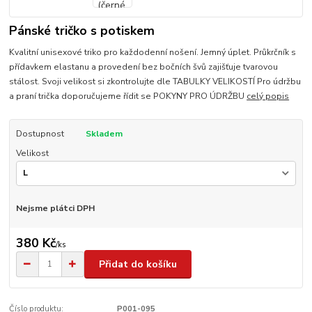
Pánské tričko s potiskem
Kvalitní unisexové triko pro každodenní nošení. Jemný úplet. Průkrčník s
přídavkem elastanu a provedení bez bočních švů zajišťuje tvarovou
stálost. Svoji velikost si zkontrolujte dle TABULKY VELIKOSTÍ Pro údržbu
a praní trička doporučujeme řídit se POKYNY PRO ÚDRŽBU
celý popis
Dostupnost
Skladem
Velikost
Nejsme plátci DPH
380 Kč
/
ks
Přidat do košíku
Číslo produktu:
P001-095