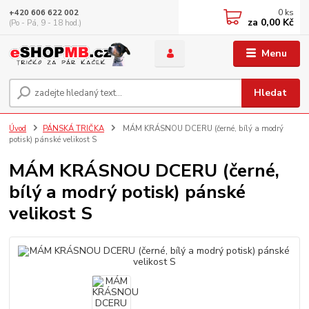
0
ks
+420 606 622 002
za
0,00 Kč
(Po - Pá, 9 - 18 hod.)
Menu
Hledat
Úvod
PÁNSKÁ TRIČKA
MÁM KRÁSNOU DCERU (černé, bílý a modrý
potisk) pánské velikost S
MÁM KRÁSNOU DCERU (černé,
bílý a modrý potisk) pánské
velikost S