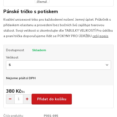
Pánské tričko s potiskem
Kvalitní unisexové triko pro každodenní nošení. Jemný úplet. Průkrčník s
přídavkem elastanu a provedení bez bočních švů zajišťuje tvarovou
stálost. Svoji velikost si zkontrolujte dle TABULKY VELIKOSTÍ Pro údržbu
a praní trička doporučujeme řídit se POKYNY PRO ÚDRŽBU
celý popis
Dostupnost
Skladem
Velikost
Nejsme plátci DPH
380 Kč
/
ks
Přidat do košíku
Číslo produktu:
P001-095