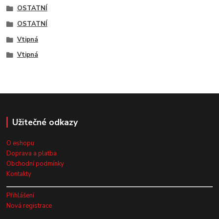
OSTATNÍ
OSTATNÍ
Vtipná
Vtipná
Užitečné odkazy
O eshopu
Doprava a platba
Obchodní podmínky
Kontakty
Přihlášení
Nová registrace