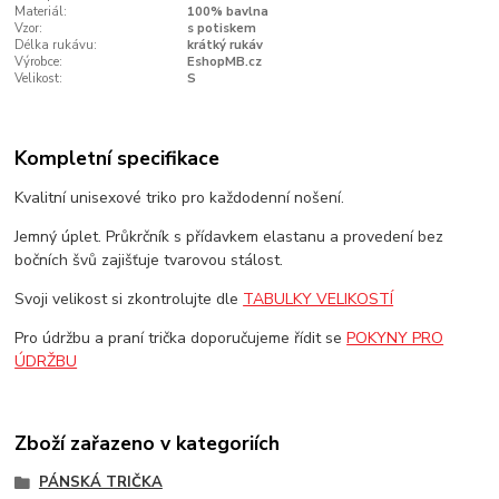
Materiál:
100% bavlna
Vzor:
s potiskem
Délka rukávu:
krátký rukáv
Výrobce:
EshopMB.cz
Velikost:
S
Kompletní specifikace
Kvalitní unisexové triko pro každodenní nošení.
Jemný úplet. Průkrčník s přídavkem elastanu a provedení bez
bočních švů zajišťuje tvarovou stálost.
Svoji velikost si zkontrolujte dle
TABULKY VELIKOSTÍ
Pro údržbu a praní trička doporučujeme řídit se
POKYNY PRO
ÚDRŽBU
Zboží zařazeno v kategoriích
PÁNSKÁ TRIČKA