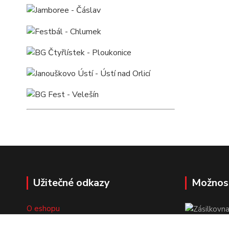
Užitečné odkazy
Možnos
O eshopu
Doprava a platba