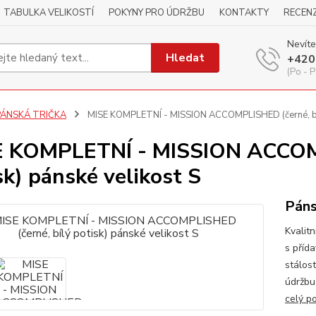
TABULKA VELIKOSTÍ
POKYNY PRO ÚDRŽBU
KONTAKTY
RECEN
Nevíte
Hledat
+420
(Po - P
PÁNSKÁ TRIČKA
MISE KOMPLETNÍ - MISSION ACCOMPLISHED (černé, bílý
 KOMPLETNÍ - MISSION ACCOMP
sk) pánské velikost S
Páns
Kvalitn
s příd
stálos
údržbu
celý p