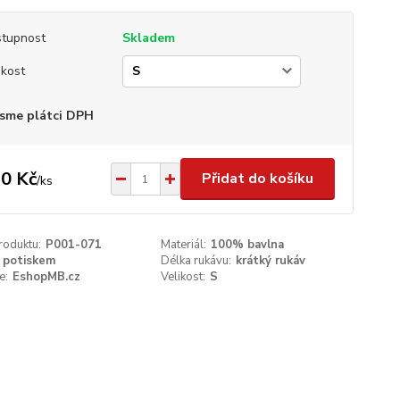
tupnost
Skladem
ikost
sme plátci DPH
0 Kč
Přidat do košíku
/
ks
roduktu:
P001-071
Materiál:
100% bavlna
 potiskem
Délka rukávu:
krátký rukáv
e:
EshopMB.cz
Velikost:
S