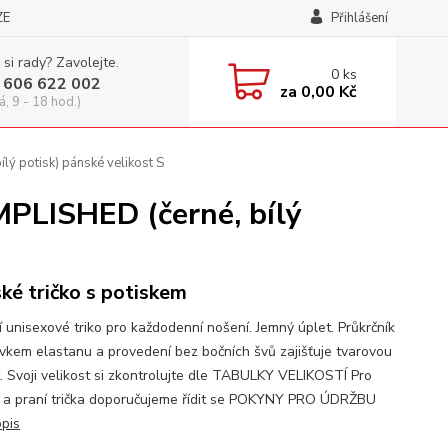
ZE
Přihlášení
 si rady? Zavolejte.
0
ks
 606 622 002
za
0,00 Kč
á, 9 - 18 hod.)
 potisk) pánské velikost S
LISHED (černé, bílý
ké tričko s potiskem
í unisexové triko pro každodenní nošení. Jemný úplet. Průkrčník
avkem elastanu a provedení bez bočních švů zajišťuje tvarovou
t. Svoji velikost si zkontrolujte dle TABULKY VELIKOSTÍ Pro
 a praní trička doporučujeme řídit se POKYNY PRO ÚDRŽBU
opis