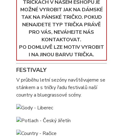
TRIČKÁCH V NAŠEM ESHOPU JE
MOŽNÉ VYROBIT JAK NA DÁMSKÉ
TAK NA PÁNSKÉ TRIČKO. POKUD
NENAJDETE TYP TRIČKA PRÁVĚ
PRO VÁS, NEVÁHEJTE NÁS
KONTAKTOVAT.
PO DOMLUVĚ LZE MOTIV VYROBIT
I NA JINOU BARVU TRIČKA.
FESTIVALY
V průběhu letní sezóny navštěvujeme se
stánkem a s tričky řadu festivalů naší
country a bluegrassové scény.