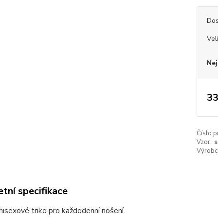
Dos
Vel
Nej
33
Číslo p
Vzor:
s
Výrobc
tní specifikace
unisexové triko pro každodenní nošení.