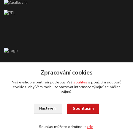
Zákaznická podpora EshopMB.cz
+420 606 622 002
Zpracování cookies
(Po - Pá, 9 - 18 hod.)
Náš e-shop a partneři potřebují Váš
souhlas
s použitím souborů
cookies, aby Vám mohli zobrazovat informace týkající se Vašich
eshopmb@seznam.cz
zájmů.
Souhlasím
Nastavení
Souhlas můžete odmítnout
zde
.
© Copyright 2024 Martha Black