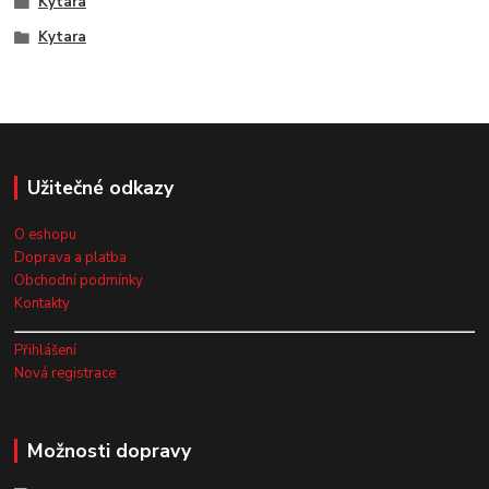
Kytara
Kytara
Užitečné odkazy
O eshopu
Doprava a platba
Obchodní podmínky
Kontakty
Přihlášení
Nová registrace
Možnosti dopravy