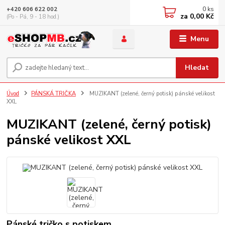
0
ks
+420 606 622 002
za
0,00 Kč
(Po - Pá, 9 - 18 hod.)
Menu
Hledat
Úvod
PÁNSKÁ TRIČKA
MUZIKANT (zelené, černý potisk) pánské velikost
XXL
MUZIKANT (zelené, černý potisk)
pánské velikost XXL
Pánské tričko s potiskem