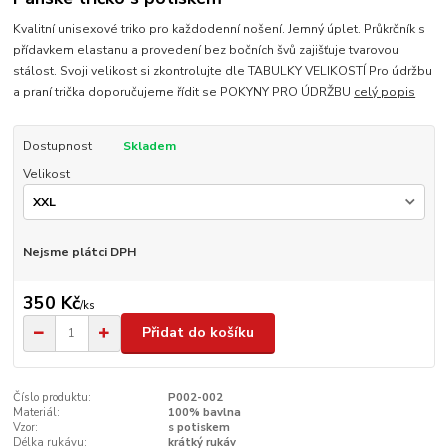
Kvalitní unisexové triko pro každodenní nošení. Jemný úplet. Průkrčník s
přídavkem elastanu a provedení bez bočních švů zajišťuje tvarovou
stálost. Svoji velikost si zkontrolujte dle TABULKY VELIKOSTÍ Pro údržbu
a praní trička doporučujeme řídit se POKYNY PRO ÚDRŽBU
celý popis
Dostupnost
Skladem
Velikost
Nejsme plátci DPH
350 Kč
/
ks
Přidat do košíku
Číslo produktu:
P002-002
Materiál:
100% bavlna
Vzor:
s potiskem
Délka rukávu:
krátký rukáv