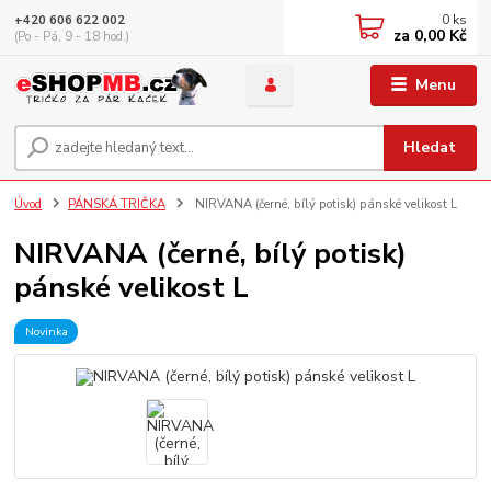
0
ks
+420 606 622 002
za
0,00 Kč
(Po - Pá, 9 - 18 hod.)
Menu
Hledat
Úvod
PÁNSKÁ TRIČKA
NIRVANA (černé, bílý potisk) pánské velikost L
NIRVANA (černé, bílý potisk)
pánské velikost L
Novinka