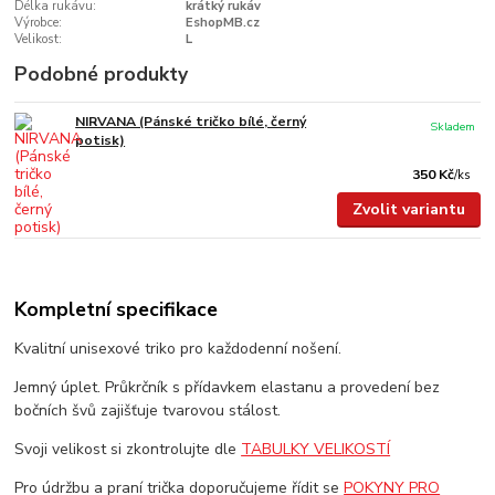
Délka rukávu:
krátký rukáv
Výrobce:
EshopMB.cz
Velikost:
L
Podobné produkty
NIRVANA (Pánské tričko bílé, černý
Skladem
potisk)
350 Kč
/
ks
Zvolit variantu
Kompletní specifikace
Kvalitní unisexové triko pro každodenní nošení.
Jemný úplet. Průkrčník s přídavkem elastanu a provedení bez
bočních švů zajišťuje tvarovou stálost.
Svoji velikost si zkontrolujte dle
TABULKY VELIKOSTÍ
Pro údržbu a praní trička doporučujeme řídit se
POKYNY PRO