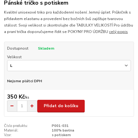
Pánské tričko s potiskem
Kvalitní unisexové triko pro každodenní nošení. Jemný úplet. Průkrčník s
přídavkem elastanu a provedení bez bočních švů zajišťuje tvarovou
stálost. Svoji velikost si zkontrolujte dle TABULKY VELIKOSTÍ Pro údržbu
a praní trička doporučujeme řídit se POKYNY PRO ÚDRŽBU
celý popis
Dostupnost
Skladem
Velikost
Nejsme plátci DPH
350 Kč
/
ks
Přidat do košíku
Číslo produktu:
P001-031
Materiál:
100% bavlna
Vzor:
s potiskem