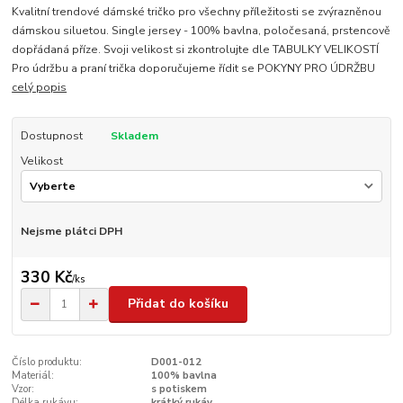
Kvalitní trendové dámské tričko pro všechny příležitosti se zvýrazněnou
dámskou siluetou. Single jersey - 100% bavlna, poločesaná, prstencově
dopřádaná příze. Svoji velikost si zkontrolujte dle TABULKY VELIKOSTÍ
Pro údržbu a praní trička doporučujeme řídit se POKYNY PRO ÚDRŽBU
celý popis
Dostupnost
Skladem
Velikost
Nejsme plátci DPH
330 Kč
/
ks
Přidat do košíku
Číslo produktu:
D001-012
Materiál:
100% bavlna
Vzor:
s potiskem
Délka rukávu:
krátký rukáv