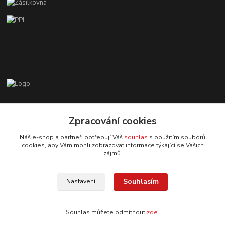
Zákaznická podpora EshopMB.cz
+420 606 622 002
Zpracování cookies
(Po - Pá, 9 - 18 hod.)
Náš e-shop a partneři potřebují Váš
souhlas
s použitím souborů
cookies, aby Vám mohli zobrazovat informace týkající se Vašich
eshopmb@seznam.cz
zájmů.
Souhlasím
Nastavení
Souhlas můžete odmítnout
zde
.
© Copyright 2024 Martha Black
Vytvořeno na
Eshop-rychle.cz