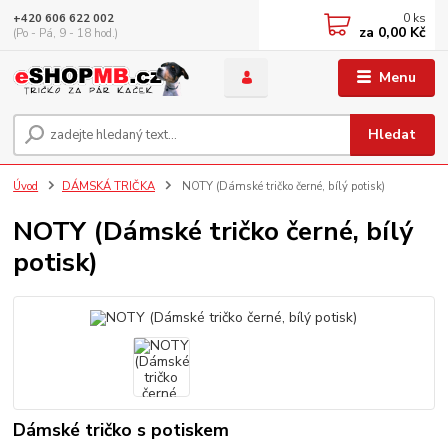
0
ks
+420 606 622 002
za
0,00 Kč
(Po - Pá, 9 - 18 hod.)
Menu
Hledat
Úvod
DÁMSKÁ TRIČKA
NOTY (Dámské tričko černé, bílý potisk)
NOTY (Dámské tričko černé, bílý
potisk)
Dámské tričko s potiskem