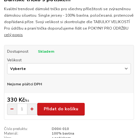
Kvalitní trendové dámské tričko pro všechny příležitosti se zvýrazněnou
dámskou siluetou. Single jersey - 100% bavlna, poločesaná, prstencově
dopřádaná příze. Svoji velikost si zkontrolujte dle TABULKY VELIKOSTÍ
Pro údržbu a praní trička doporučujeme řídit se POKYNY PRO ÚDRŽBU
celý popis
Dostupnost
Skladem
Velikost
Nejsme plátci DPH
330 Kč
/
ks
Přidat do košíku
Číslo produktu:
D004-010
Materiál:
100% bavlna