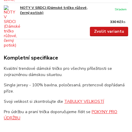
NOTY V SRDCI (Dámské tričko růžové,
Skladem
černý potisk)
330 Kč
/
ks
Zvolit variantu
Kompletní specifikace
Kvalitní trendové dámské tričko pro všechny příležitosti se
zvýrazněnou dámskou siluetou.
Single jersey - 100% bavlna, poločesaná, prstencově dopřádaná
příze.
Svoji velikost si zkontrolujte dle
TABULKY VELIKOSTÍ
Pro údržbu a praní trička doporučujeme řídit se
POKYNY PRO
ÚDRŽBU