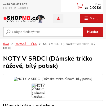
0
ks
+420 606 622 002
za
0,00 Kč
(Po - Pá, 9 - 18 hod.)
Menu
Hledat
Úvod
DÁMSKÁ TRIČKA
NOTY V SRDCI (Dámské tričko růžové, bílý
potisk)
NOTY V SRDCI (Dámské tričko
růžové, bílý potisk)
Dámské tričko s potiskem