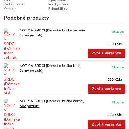
Vzor:
s potiskem
Délka rukávu:
krátký rukáv
Výrobce:
EshopMB.cz
Podobné produkty
NOTY V SRDCI (Dámské tričko zelené,
Skladem
černý potisk)
330 Kč
/
ks
Zvolit variantu
NOTY V SRDCI (Dámské tričko bílé,
Skladem
černý potisk)
330 Kč
/
ks
Zvolit variantu
NOTY V SRDCI (Dámské tričko černé,
Skladem
bílý potisk)
330 Kč
/
ks
Zvolit variantu