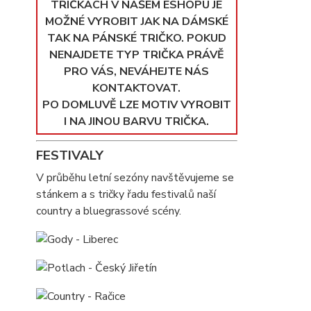
TRIČKÁCH V NAŠEM ESHOPU JE
MOŽNÉ VYROBIT JAK NA DÁMSKÉ
TAK NA PÁNSKÉ TRIČKO. POKUD
NENAJDETE TYP TRIČKA PRÁVĚ
PRO VÁS, NEVÁHEJTE NÁS
KONTAKTOVAT.
PO DOMLUVĚ LZE MOTIV VYROBIT
I NA JINOU BARVU TRIČKA.
FESTIVALY
V průběhu letní sezóny navštěvujeme se
stánkem a s tričky řadu festivalů naší
country a bluegrassové scény.