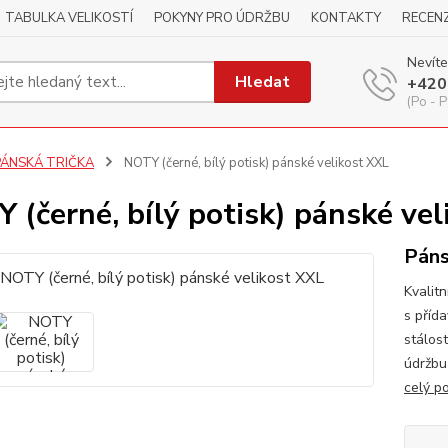
TABULKA VELIKOSTÍ
POKYNY PRO ÚDRŽBU
KONTAKTY
RECEN
Nevíte
Hledat
+420
(Po - P
PÁNSKÁ TRIČKA
NOTY (černé, bílý potisk) pánské velikost XXL
 (černé, bílý potisk) pánské ve
Páns
Kvalitn
s příd
stálos
údržbu
celý p