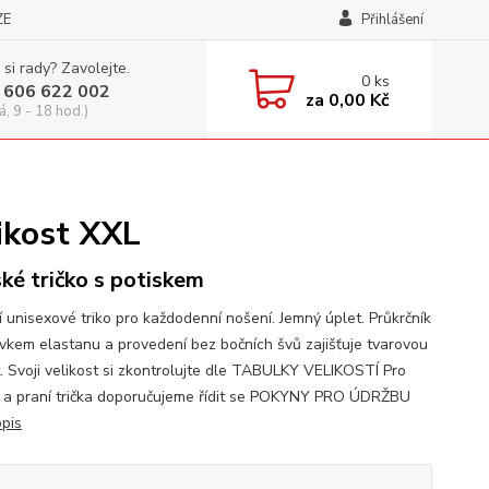
ZE
Přihlášení
 si rady? Zavolejte.
0
ks
 606 622 002
za
0,00 Kč
á, 9 - 18 hod.)
likost XXL
ké tričko s potiskem
í unisexové triko pro každodenní nošení. Jemný úplet. Průkrčník
avkem elastanu a provedení bez bočních švů zajišťuje tvarovou
t. Svoji velikost si zkontrolujte dle TABULKY VELIKOSTÍ Pro
 a praní trička doporučujeme řídit se POKYNY PRO ÚDRŽBU
opis