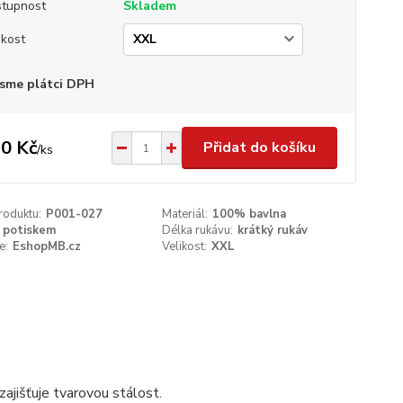
tupnost
Skladem
ikost
sme plátci DPH
0 Kč
Přidat do košíku
/
ks
roduktu:
P001-027
Materiál:
100% bavlna
 potiskem
Délka rukávu:
krátký rukáv
e:
EshopMB.cz
Velikost:
XXL
ajišťuje tvarovou stálost.