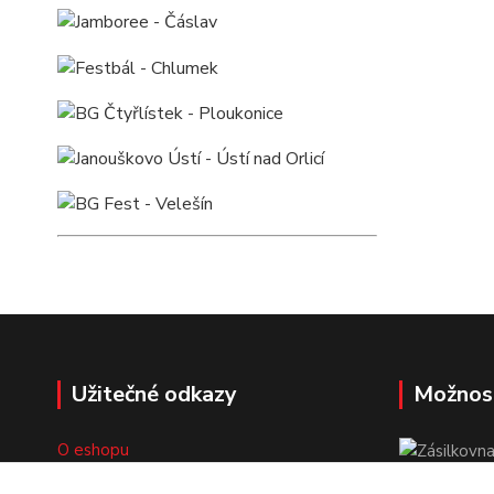
Užitečné odkazy
Možnos
O eshopu
Doprava a platba