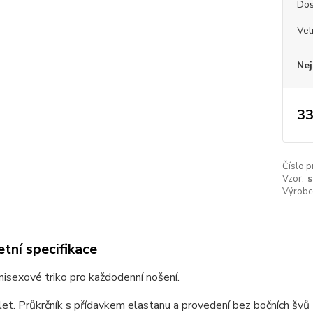
Dos
Vel
Nej
33
Číslo p
Vzor:
s
Výrobc
tní specifikace
unisexové triko pro každodenní nošení.
et. Průkrčník s přídavkem elastanu a provedení bez bočních švů z