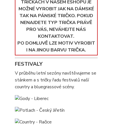
TRIČKÁCH V NAŠEM ESHOPU JE
MOŽNÉ VYROBIT JAK NA DÁMSKÉ
TAK NA PÁNSKÉ TRIČKO. POKUD
NENAJDETE TYP TRIČKA PRÁVĚ
PRO VÁS, NEVÁHEJTE NÁS
KONTAKTOVAT.
PO DOMLUVĚ LZE MOTIV VYROBIT
I NA JINOU BARVU TRIČKA.
FESTIVALY
V průběhu letní sezóny navštěvujeme se
stánkem a s tričky řadu festivalů naší
country a bluegrassové scény.