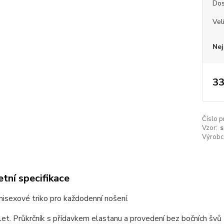
Dos
Vel
Nej
33
Číslo p
Vzor:
s
Výrobc
tní specifikace
unisexové triko pro každodenní nošení.
et. Průkrčník s přídavkem elastanu a provedení bez bočních švů z