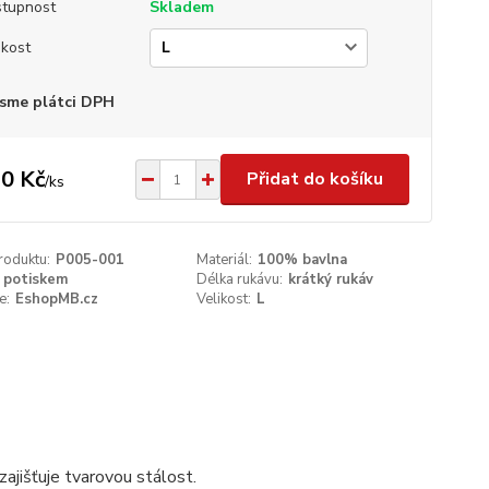
tupnost
Skladem
ikost
sme plátci DPH
0 Kč
Přidat do košíku
/
ks
roduktu:
P005-001
Materiál:
100% bavlna
 potiskem
Délka rukávu:
krátký rukáv
e:
EshopMB.cz
Velikost:
L
ajišťuje tvarovou stálost.