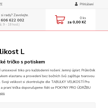
ZE
Přihlášení
 si rady? Zavolejte.
0
ks
 606 622 002
za
0,00 Kč
á, 9 - 18 hod.)
likost L
ké tričko s potiskem
í unisexové triko pro každodenní nošení. Jemný úplet. Průkrčník
avkem elastanu a provedení bez bočních švů zajišťuje tvarovou
t. Svoji velikost si zkontrolujte dle TABULKY VELIKOSTÍ Pro
 a praní trička doporučujeme řídit se POKYNY PRO ÚDRŽBU
opis