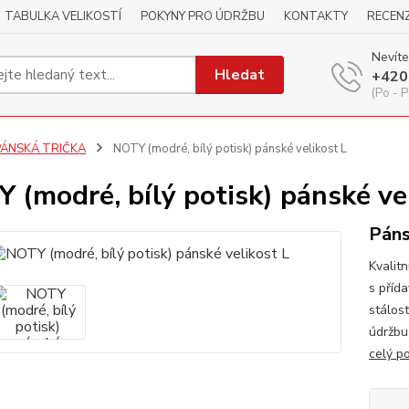
TABULKA VELIKOSTÍ
POKYNY PRO ÚDRŽBU
KONTAKTY
RECEN
Nevíte
Hledat
+420
(Po - P
PÁNSKÁ TRIČKA
NOTY (modré, bílý potisk) pánské velikost L
 (modré, bílý potisk) pánské ve
Páns
Kvalitn
s příd
stálos
údržbu
celý p