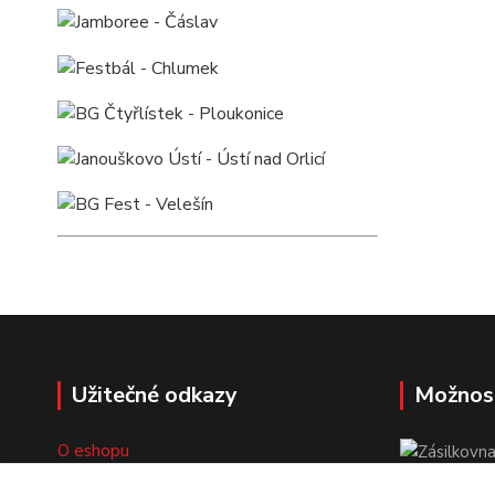
Užitečné odkazy
Možnos
O eshopu
Doprava a platba