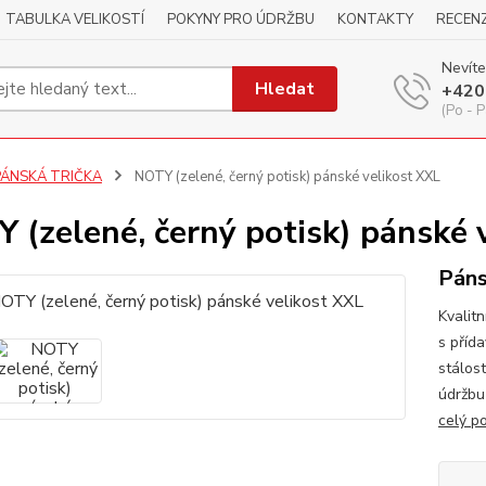
TABULKA VELIKOSTÍ
POKYNY PRO ÚDRŽBU
KONTAKTY
RECEN
Nevíte
Hledat
+420
(Po - P
PÁNSKÁ TRIČKA
NOTY (zelené, černý potisk) pánské velikost XXL
 (zelené, černý potisk) pánské 
Páns
Kvalitn
s příd
stálos
údržbu
celý p