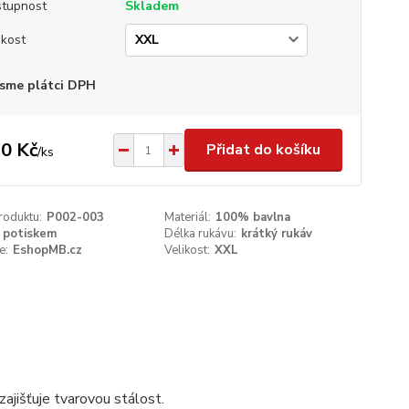
tupnost
Skladem
ikost
sme plátci DPH
0 Kč
Přidat do košíku
/
ks
roduktu:
P002-003
Materiál:
100% bavlna
 potiskem
Délka rukávu:
krátký rukáv
e:
EshopMB.cz
Velikost:
XXL
ajišťuje tvarovou stálost.