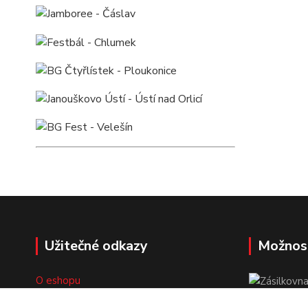
Užitečné odkazy
Možnos
O eshopu
Doprava a platba