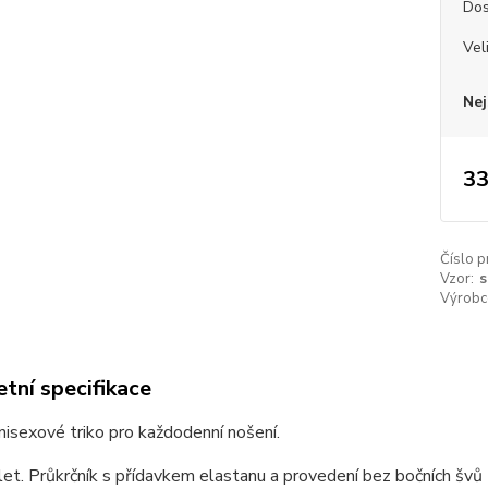
Dos
Vel
Nej
33
Číslo p
Vzor:
s
Výrobc
tní specifikace
unisexové triko pro každodenní nošení.
et. Průkrčník s přídavkem elastanu a provedení bez bočních švů z