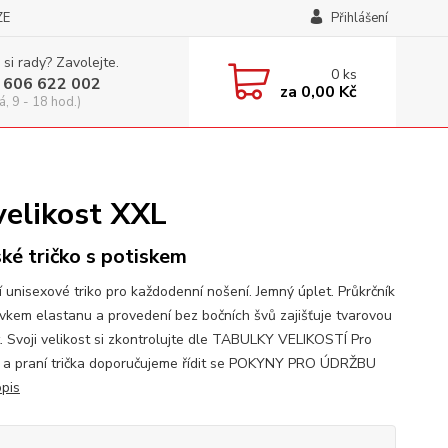
ZE
Přihlášení
 si rady? Zavolejte.
0
ks
 606 622 002
za
0,00 Kč
á, 9 - 18 hod.)
velikost XXL
ké tričko s potiskem
í unisexové triko pro každodenní nošení. Jemný úplet. Průkrčník
avkem elastanu a provedení bez bočních švů zajišťuje tvarovou
t. Svoji velikost si zkontrolujte dle TABULKY VELIKOSTÍ Pro
 a praní trička doporučujeme řídit se POKYNY PRO ÚDRŽBU
opis