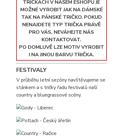
TRIČKÁCH V NAŠEM ESHOPU JE
MOŽNÉ VYROBIT JAK NA DÁMSKÉ
TAK NA PÁNSKÉ TRIČKO. POKUD
NENAJDETE TYP TRIČKA PRÁVĚ
PRO VÁS, NEVÁHEJTE NÁS
KONTAKTOVAT.
PO DOMLUVĚ LZE MOTIV VYROBIT
I NA JINOU BARVU TRIČKA.
FESTIVALY
V průběhu letní sezóny navštěvujeme se
stánkem a s tričky řadu festivalů naší
country a bluegrassové scény.