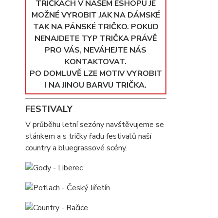
TRIČKÁCH V NAŠEM ESHOPU JE
MOŽNÉ VYROBIT JAK NA DÁMSKÉ
TAK NA PÁNSKÉ TRIČKO. POKUD
NENAJDETE TYP TRIČKA PRÁVĚ
PRO VÁS, NEVÁHEJTE NÁS
KONTAKTOVAT.
PO DOMLUVĚ LZE MOTIV VYROBIT
I NA JINOU BARVU TRIČKA.
FESTIVALY
V průběhu letní sezóny navštěvujeme se
stánkem a s tričky řadu festivalů naší
country a bluegrassové scény.