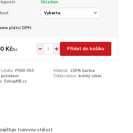
tupnost
Skladem
ikost
sme plátci DPH
0 Kč
Přidat do košíku
/
ks
roduktu:
P000-053
Materiál:
100% bavlna
 potiskem
Délka rukávu:
krátký rukáv
e:
EshopMB.cz
ajišťuje tvarovou stálost.