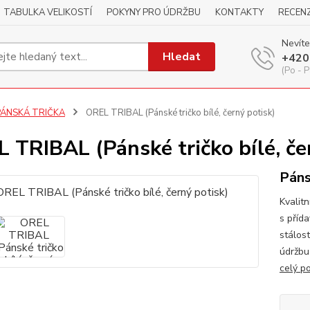
TABULKA VELIKOSTÍ
POKYNY PRO ÚDRŽBU
KONTAKTY
RECEN
Nevíte
Hledat
+420
(Po - P
PÁNSKÁ TRIČKA
OREL TRIBAL (Pánské tričko bílé, černý potisk)
 TRIBAL (Pánské tričko bílé, če
Páns
Kvalitn
s příd
stálos
údržbu
celý p