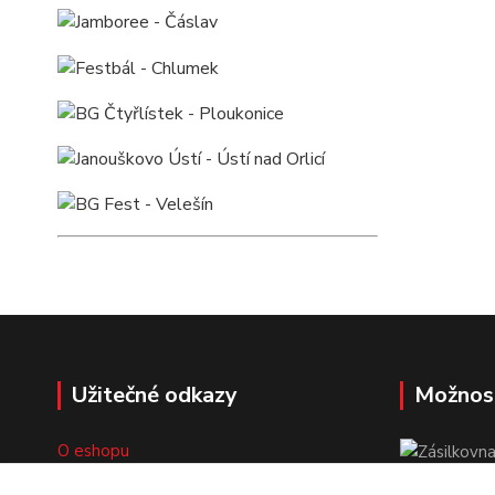
Užitečné odkazy
Možnos
O eshopu
Doprava a platba