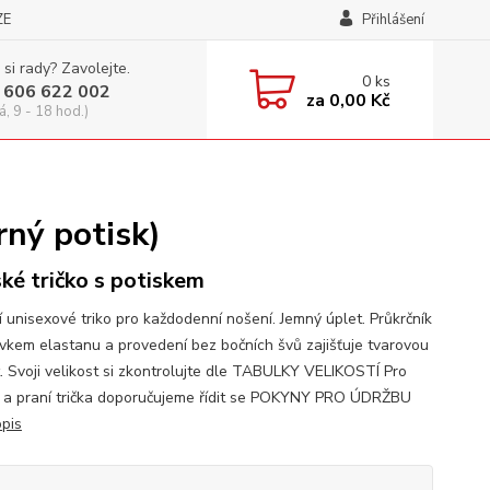
ZE
Přihlášení
 si rady? Zavolejte.
0
ks
 606 622 002
za
0,00 Kč
á, 9 - 18 hod.)
rný potisk)
ké tričko s potiskem
í unisexové triko pro každodenní nošení. Jemný úplet. Průkrčník
avkem elastanu a provedení bez bočních švů zajišťuje tvarovou
t. Svoji velikost si zkontrolujte dle TABULKY VELIKOSTÍ Pro
 a praní trička doporučujeme řídit se POKYNY PRO ÚDRŽBU
opis