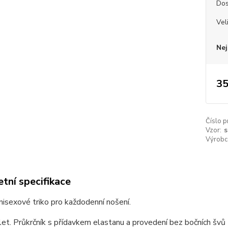
Dos
Vel
Nej
35
Číslo p
Vzor:
s
Výrobc
tní specifikace
unisexové triko pro každodenní nošení.
et. Průkrčník s přídavkem elastanu a provedení bez bočních švů z