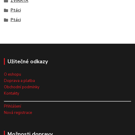
ZVÍŘATA
Ptáci
Ptáci
Užitečné odkazy
O eshopu
Doprava a platba
Obchodní podmínky
Kontakty
Přihlášení
Nová registrace
Možnosti dopravy