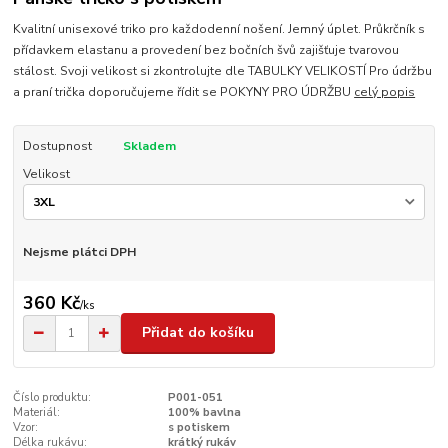
Kvalitní unisexové triko pro každodenní nošení. Jemný úplet. Průkrčník s
přídavkem elastanu a provedení bez bočních švů zajišťuje tvarovou
stálost. Svoji velikost si zkontrolujte dle TABULKY VELIKOSTÍ Pro údržbu
a praní trička doporučujeme řídit se POKYNY PRO ÚDRŽBU
celý popis
Dostupnost
Skladem
Velikost
Nejsme plátci DPH
360 Kč
/
ks
Přidat do košíku
Číslo produktu:
P001-051
Materiál:
100% bavlna
Vzor:
s potiskem
Délka rukávu:
krátký rukáv