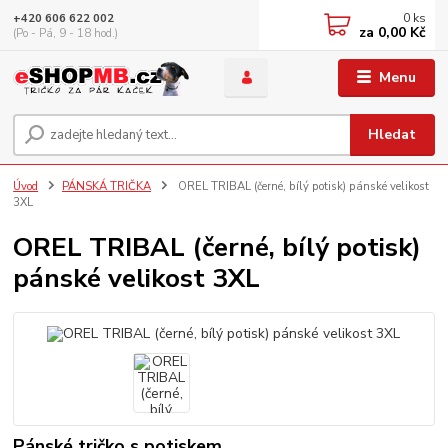
0
ks
+420 606 622 002
za
0,00 Kč
(Po - Pá, 9 - 18 hod.)
Menu
Hledat
Úvod
PÁNSKÁ TRIČKA
OREL TRIBAL (černé, bílý potisk) pánské velikost
3XL
OREL TRIBAL (černé, bílý potisk)
pánské velikost 3XL
Pánské tričko s potiskem