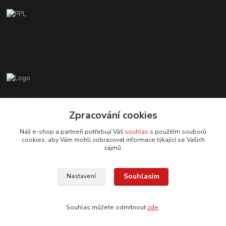
Zákaznická podpora EshopMB.cz
+420 606 622 002
Zpracování cookies
(Po - Pá, 9 - 18 hod.)
Náš e-shop a partneři potřebují Váš
souhlas
s použitím souborů
cookies, aby Vám mohli zobrazovat informace týkající se Vašich
eshopmb@seznam.cz
zájmů.
Souhlasím
Nastavení
Souhlas můžete odmítnout
zde
.
© Copyright 2024 Martha Black
Vytvořeno na
Eshop-rychle.cz