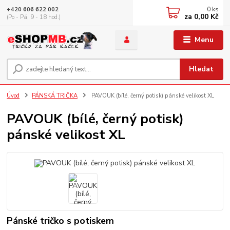
0
ks
+420 606 622 002
za
0,00 Kč
(Po - Pá, 9 - 18 hod.)
Menu
Hledat
Úvod
PÁNSKÁ TRIČKA
PAVOUK (bílé, černý potisk) pánské velikost XL
PAVOUK (bílé, černý potisk)
pánské velikost XL
Pánské tričko s potiskem