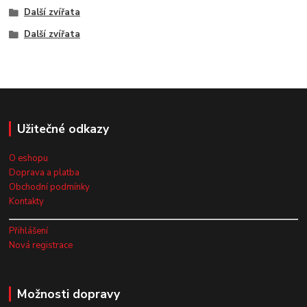
Další zvířata
Další zvířata
Užitečné odkazy
O eshopu
Doprava a platba
Obchodní podmínky
Kontakty
Přihlášení
Nová registrace
Možnosti dopravy