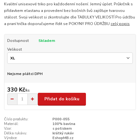
Kvalitní unisexové triko pro každodenní nošení. Jemný úplet. Průkrčník s
přídavkem elastanu a provedení bez bočních švů zajišťuje tvarovou
stálost. Svoji velikost si zkontrolujte dle TABULKY VELIKOSTÍ Pro údržbu
a praní trička doporučujeme řídit se POKYNY PRO ÚDRŽBU
celý popis
Dostupnost
Skladem
Velikost
Nejsme plátci DPH
330 Kč
/
ks
Přidat do košíku
Číslo produktu:
P000-055
Materiál:
100% bavlna
Vzor:
s potiskem
Délka rukávu:
krátký rukáv
Výrobce:
EshopMB.cz