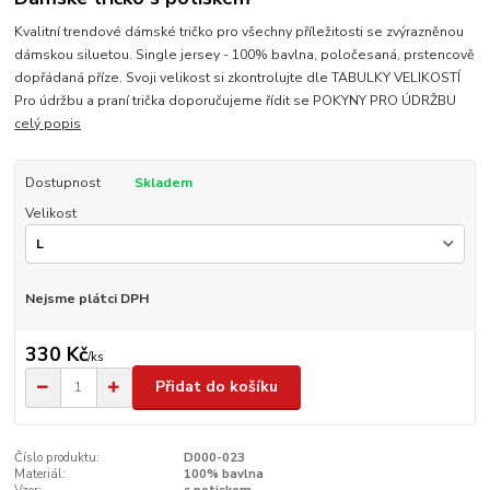
Kvalitní trendové dámské tričko pro všechny příležitosti se zvýrazněnou
dámskou siluetou. Single jersey - 100% bavlna, poločesaná, prstencově
dopřádaná příze. Svoji velikost si zkontrolujte dle TABULKY VELIKOSTÍ
Pro údržbu a praní trička doporučujeme řídit se POKYNY PRO ÚDRŽBU
celý popis
Dostupnost
Skladem
Velikost
Nejsme plátci DPH
330 Kč
/
ks
Přidat do košíku
Číslo produktu:
D000-023
Materiál:
100% bavlna