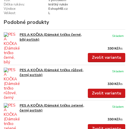
Vzor:
s potiskem
Délka rukávu:
krátký rukáv
Výrobce:
EshopMB.cz
Velikost:
L
Podobné produkty
PES A KOČKA (Dámské tričko černé,
Skladem
bílý potisk)
330 Kč
/
ks
Zvolit variantu
PES A KOČKA (Dámské tričko růžové,
Skladem
černý potisk)
330 Kč
/
ks
Zvolit variantu
PES A KOČKA (Dámské tričko zelené,
Skladem
černý potisk)
330 Kč
/
ks
Zvolit variantu