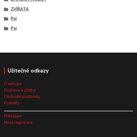
ZVÍŘATA
Psi
Psi
Užitečné odkazy
O eshopu
Doprava a platba
Obchodní podmínky
Kontakty
Přihlášení
Nová registrace