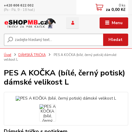
0
ks
+420 606 622 002
za
0,00 Kč
(Po - Pá, 9 - 18 hod.)
Menu
Hledat
Úvod
DÁMSKÁ TRIČKA
PES A KOČKA (bílé, černý potisk) dámské
velikost L
PES A KOČKA (bílé, černý potisk)
dámské velikost L
Dámské tričko s potiskem