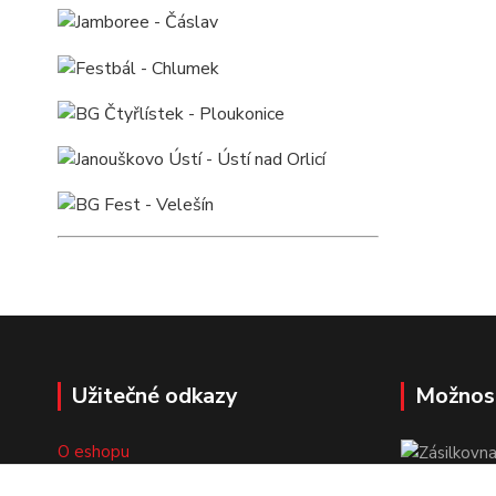
Užitečné odkazy
Možnos
O eshopu
Doprava a platba