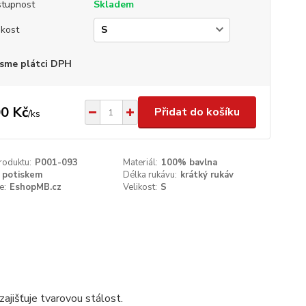
tupnost
Skladem
ikost
sme plátci DPH
0 Kč
Přidat do košíku
/
ks
roduktu:
P001-093
Materiál:
100% bavlna
 potiskem
Délka rukávu:
krátký rukáv
e:
EshopMB.cz
Velikost:
S
ajišťuje tvarovou stálost.