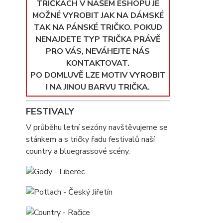
TRIČKÁCH V NAŠEM ESHOPU JE
MOŽNÉ VYROBIT JAK NA DÁMSKÉ
TAK NA PÁNSKÉ TRIČKO. POKUD
NENAJDETE TYP TRIČKA PRÁVĚ
PRO VÁS, NEVÁHEJTE NÁS
KONTAKTOVAT.
PO DOMLUVĚ LZE MOTIV VYROBIT
I NA JINOU BARVU TRIČKA.
FESTIVALY
V průběhu letní sezóny navštěvujeme se
stánkem a s tričky řadu festivalů naší
country a bluegrassové scény.