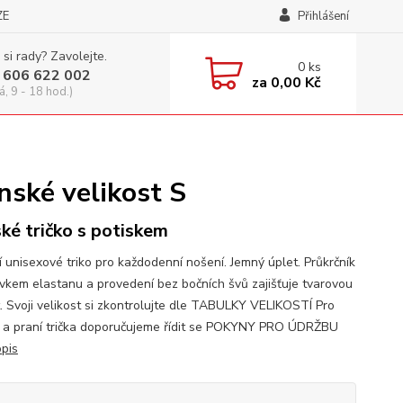
ZE
Přihlášení
 si rady? Zavolejte.
0
ks
 606 622 002
za
0,00 Kč
á, 9 - 18 hod.)
nské velikost S
ké tričko s potiskem
í unisexové triko pro každodenní nošení. Jemný úplet. Průkrčník
avkem elastanu a provedení bez bočních švů zajišťuje tvarovou
t. Svoji velikost si zkontrolujte dle TABULKY VELIKOSTÍ Pro
 a praní trička doporučujeme řídit se POKYNY PRO ÚDRŽBU
opis