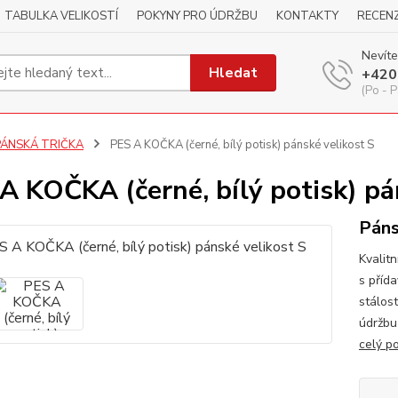
TABULKA VELIKOSTÍ
POKYNY PRO ÚDRŽBU
KONTAKTY
RECEN
Nevíte
Hledat
+420
(Po - P
PÁNSKÁ TRIČKA
PES A KOČKA (černé, bílý potisk) pánské velikost S
A KOČKA (černé, bílý potisk) pá
Páns
Kvalitn
s příd
stálos
údržbu
celý p