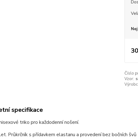
Dos
Vel
Nej
30
Číslo p
Vzor:
s
Výrobc
tní specifikace
unisexové triko pro každodenní nošení.
et. Průkrčník s přídavkem elastanu a provedení bez bočních švů z