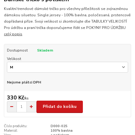
Kvalitní trendové dámské tričko pro všechny příležitosti se zvýrazněnou
dámskou siluetou. Single jersey - 100% bavlna, poločesaná, prstencově
dopřádaná příze. Svoji velikost si zkontrolujte dle TABULKY VELIKOSTÍ
Pro údržbu a praní trička doporučujeme řídit se POKYNY PRO ÚDRŽBU
celý popis
Dostupnost
Skladem
Velikost
Nejsme plátci DPH
330 Kč
/
ks
Přidat do košíku
Číslo produktu:
D000-025
Materiál:
100% bavlna