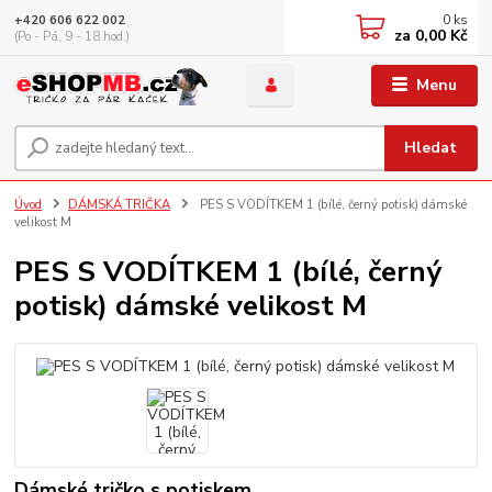
0
ks
+420 606 622 002
za
0,00 Kč
(Po - Pá, 9 - 18 hod.)
Menu
Hledat
Úvod
DÁMSKÁ TRIČKA
PES S VODÍTKEM 1 (bílé, černý potisk) dámské
velikost M
PES S VODÍTKEM 1 (bílé, černý
potisk) dámské velikost M
Dámské tričko s potiskem