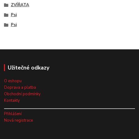
ZVÍŘATA
Psi
Psi
Užitečné odkazy
O eshopu
Doprava a platba
Obchodní podmínky
Kontakty
Přihlášení
Nová registrace