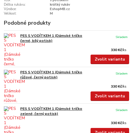
Vzor:
s potiskem
Délka rukávu:
krátký rukáv
Výrobce:
EshopMB.cz
Velikost:
M
Podobné produkty
PES S VODÍTKEM 1 (Dámské tričko
Skladem
černé, bílý potisk)
330 Kč
/
ks
Zvolit variantu
PES S VODÍTKEM 1 (Dámské tričko
Skladem
růžové, černý potisk)
330 Kč
/
ks
Zvolit variantu
PES S VODÍTKEM 1 (Dámské tričko
Skladem
zelené, černý potisk)
330 Kč
/
ks
Zvolit variantu