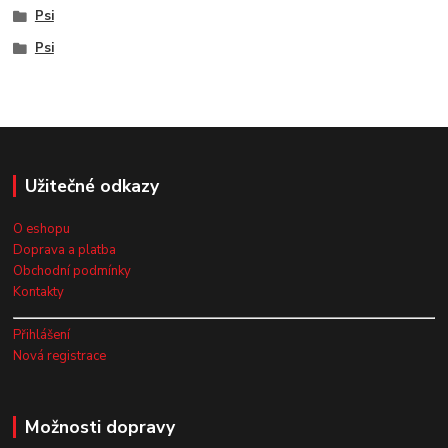
Psi
Psi
Užitečné odkazy
O eshopu
Doprava a platba
Obchodní podmínky
Kontakty
Přihlášení
Nová registrace
Možnosti dopravy