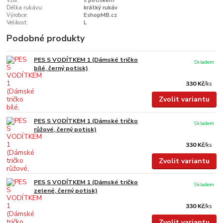
Vzor:
s potiskem
Délka rukávu:
krátký rukáv
Výrobce:
EshopMB.cz
Velikost:
L
Podobné produkty
PES S VODÍTKEM 1 (Dámské tričko
Skladem
bílé, černý potisk)
330 Kč
/
ks
Zvolit variantu
PES S VODÍTKEM 1 (Dámské tričko
Skladem
růžové, černý potisk)
330 Kč
/
ks
Zvolit variantu
PES S VODÍTKEM 1 (Dámské tričko
Skladem
zelené, černý potisk)
330 Kč
/
ks
Zvolit variantu