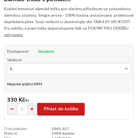
Kvalitní trendové dámské tričko pro všechny příležitosti se zvýrazněnou
dámskou siluetou. Single jersey - 100% bavlna, poločesaná, prstencově
dopřádaná příze. Svoji velikost si zkontrolujte dle TABULKY VELIKOSTÍ
Pro údržbu a praní trička doporučujeme řídit se POKYNY PRO ÚDRŽBU
celý popis
Dostupnost
Skladem
Velikost
Nejsme plátci DPH
330 Kč
/
ks
Přidat do košíku
Číslo produktu:
D001-017
Materiál:
100% bavlna