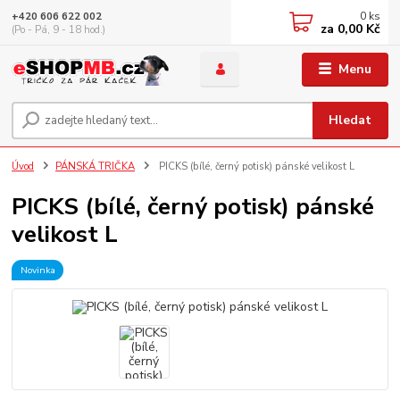
0
ks
+420 606 622 002
za
0,00 Kč
(Po - Pá, 9 - 18 hod.)
Menu
Hledat
Úvod
PÁNSKÁ TRIČKA
PICKS (bílé, černý potisk) pánské velikost L
PICKS (bílé, černý potisk) pánské
velikost L
Novinka