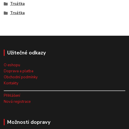
Trsátka
Trsátka
Užitečné odkazy
O eshopu
Doprava a platba
Obchodní podmínky
Kontakty
Přihlášení
Nová registrace
Možnosti dopravy