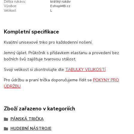
Délka rukávu:
krátký rukáv
Výrobce:
EshopMB.cz
Velikost:
L
Kompletní specifikace
Kvalitní unisexové triko pro každodenní nošení.
Jemný úplet. Průkrčník s přídavkem elastanu a provedení bez
bočních švů zajišťuje tvarovou stálost.
Svoji velikost si zkontrolujte dle
TABULKY VELIKOSTÍ
Pro údržbu a praní trička doporučujeme řídit se
POKYNY PRO
ÚDRŽBU
Zboží zařazeno v kategoriích
PÁNSKÁ TRIČKA
HUDEBNÍ NÁSTROJE