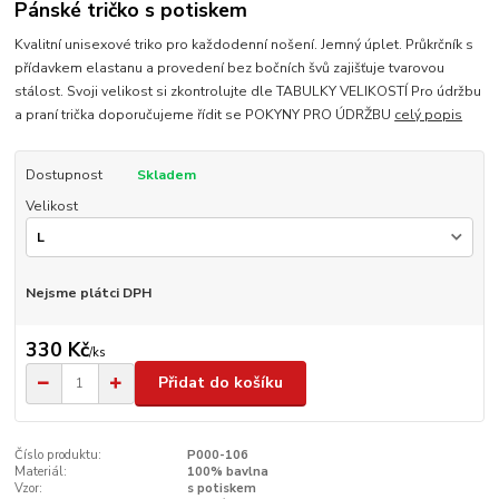
Pánské tričko s potiskem
Kvalitní unisexové triko pro každodenní nošení. Jemný úplet. Průkrčník s
přídavkem elastanu a provedení bez bočních švů zajišťuje tvarovou
stálost. Svoji velikost si zkontrolujte dle TABULKY VELIKOSTÍ Pro údržbu
a praní trička doporučujeme řídit se POKYNY PRO ÚDRŽBU
celý popis
Dostupnost
Skladem
Velikost
Nejsme plátci DPH
330 Kč
/
ks
Přidat do košíku
Číslo produktu:
P000-106
Materiál:
100% bavlna
Vzor:
s potiskem