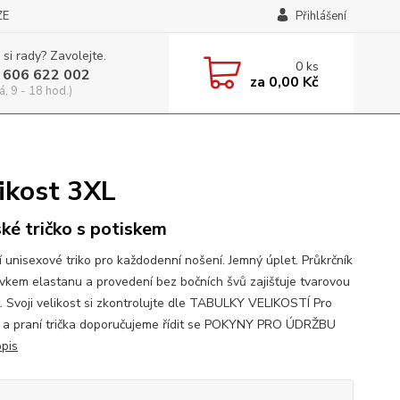
ZE
Přihlášení
 si rady? Zavolejte.
0
ks
 606 622 002
za
0,00 Kč
á, 9 - 18 hod.)
likost 3XL
ké tričko s potiskem
í unisexové triko pro každodenní nošení. Jemný úplet. Průkrčník
avkem elastanu a provedení bez bočních švů zajišťuje tvarovou
t. Svoji velikost si zkontrolujte dle TABULKY VELIKOSTÍ Pro
 a praní trička doporučujeme řídit se POKYNY PRO ÚDRŽBU
opis