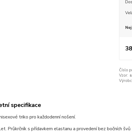
Dos
Vel
Nej
38
Číslo p
Vzor:
s
Výrobc
tní specifikace
unisexové triko pro každodenní nošení.
et. Průkrčník s přídavkem elastanu a provedení bez bočních švů z