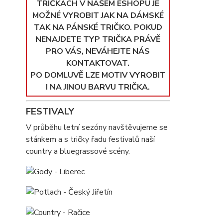
TRIČKÁCH V NAŠEM ESHOPU JE
MOŽNÉ VYROBIT JAK NA DÁMSKÉ
TAK NA PÁNSKÉ TRIČKO. POKUD
NENAJDETE TYP TRIČKA PRÁVĚ
PRO VÁS, NEVÁHEJTE NÁS
KONTAKTOVAT.
PO DOMLUVĚ LZE MOTIV VYROBIT
I NA JINOU BARVU TRIČKA.
FESTIVALY
V průběhu letní sezóny navštěvujeme se
stánkem a s tričky řadu festivalů naší
country a bluegrassové scény.