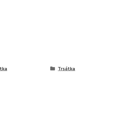
tka
Trsátka