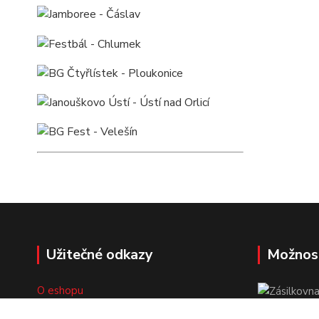
Užitečné odkazy
Možnos
O eshopu
Doprava a platba