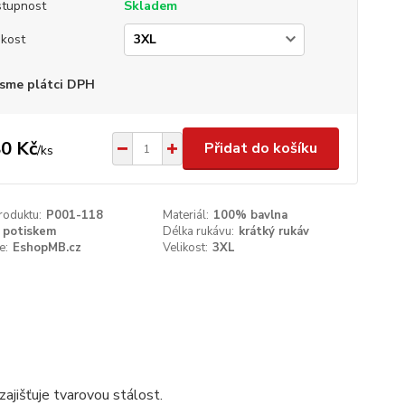
tupnost
Skladem
ikost
sme plátci DPH
0 Kč
Přidat do košíku
/
ks
roduktu:
P001-118
Materiál:
100% bavlna
 potiskem
Délka rukávu:
krátký rukáv
e:
EshopMB.cz
Velikost:
3XL
ajišťuje tvarovou stálost.