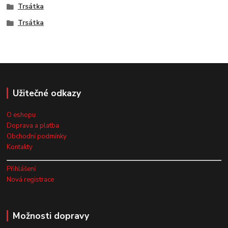
Trsátka
Trsátka
Užitečné odkazy
O eshopu
Doprava a platba
Obchodní podmínky
Kontakty
Přihlášení
Nová registrace
Možnosti dopravy