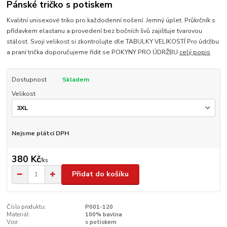
Pánské tričko s potiskem
Kvalitní unisexové triko pro každodenní nošení. Jemný úplet. Průkrčník s
přídavkem elastanu a provedení bez bočních švů zajišťuje tvarovou
stálost. Svoji velikost si zkontrolujte dle TABULKY VELIKOSTÍ Pro údržbu
a praní trička doporučujeme řídit se POKYNY PRO ÚDRŽBU
celý popis
Dostupnost
Skladem
Velikost
Nejsme plátci DPH
380 Kč
/
ks
Přidat do košíku
Číslo produktu:
P001-120
Materiál:
100% bavlna
Vzor:
s potiskem