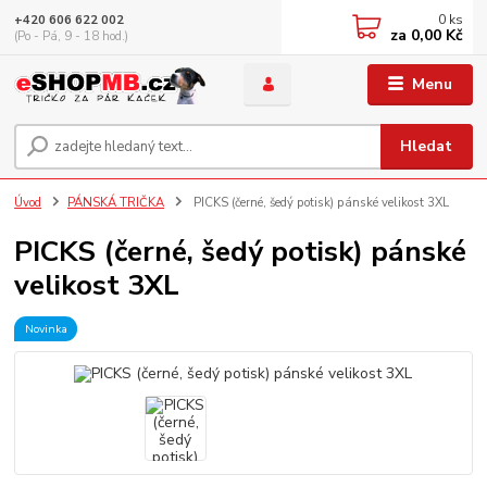
0
ks
+420 606 622 002
za
0,00 Kč
(Po - Pá, 9 - 18 hod.)
Menu
Hledat
Úvod
PÁNSKÁ TRIČKA
PICKS (černé, šedý potisk) pánské velikost 3XL
PICKS (černé, šedý potisk) pánské
velikost 3XL
Novinka