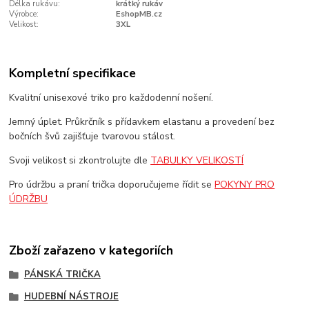
Délka rukávu:
krátký rukáv
Výrobce:
EshopMB.cz
Velikost:
3XL
Kompletní specifikace
Kvalitní unisexové triko pro každodenní nošení.
Jemný úplet. Průkrčník s přídavkem elastanu a provedení bez
bočních švů zajišťuje tvarovou stálost.
Svoji velikost si zkontrolujte dle
TABULKY VELIKOSTÍ
Pro údržbu a praní trička doporučujeme řídit se
POKYNY PRO
ÚDRŽBU
Zboží zařazeno v kategoriích
PÁNSKÁ TRIČKA
HUDEBNÍ NÁSTROJE