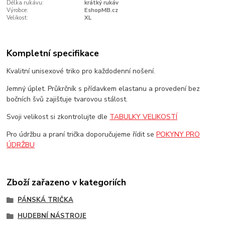
Délka rukávu:
krátký rukáv
Výrobce:
EshopMB.cz
Velikost:
XL
Kompletní specifikace
Kvalitní unisexové triko pro každodenní nošení.
Jemný úplet. Průkrčník s přídavkem elastanu a provedení bez
bočních švů zajišťuje tvarovou stálost.
Svoji velikost si zkontrolujte dle
TABULKY VELIKOSTÍ
Pro údržbu a praní trička doporučujeme řídit se
POKYNY PRO
ÚDRŽBU
Zboží zařazeno v kategoriích
PÁNSKÁ TRIČKA
HUDEBNÍ NÁSTROJE