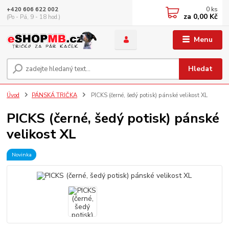
0
ks
+420 606 622 002
za
0,00 Kč
(Po - Pá, 9 - 18 hod.)
Menu
Hledat
Úvod
PÁNSKÁ TRIČKA
PICKS (černé, šedý potisk) pánské velikost XL
PICKS (černé, šedý potisk) pánské
velikost XL
Novinka