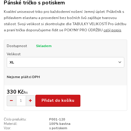
Pánské tričko s potiskem
Kvalitní unisexové triko pro každodenní nošení. Jemný úplet. Průkrčník s
přídavkem elastanu a provedení bez bočních švů zajišťuje tvarovou
stálost. Svoji velikost si zkontrolujte dle TABULKY VELIKOSTÍ Pro údržbu
a praní trička doporučujeme řídit se POKYNY PRO ÚDRŽBU
celý popis
Dostupnost
Skladem
Velikost
Nejsme plátci DPH
330 Kč
/
ks
Přidat do košíku
Číslo produktu:
P001-120
Materiál:
100% bavlna
Vzor:
s potiskem