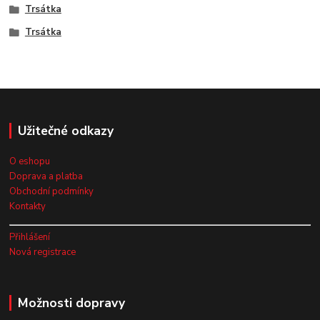
Trsátka
Trsátka
Užitečné odkazy
O eshopu
Doprava a platba
Obchodní podmínky
Kontakty
Přihlášení
Nová registrace
Možnosti dopravy