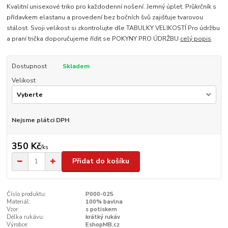
Kvalitní unisexové triko pro každodenní nošení. Jemný úplet. Průkrčník s
přídavkem elastanu a provedení bez bočních švů zajišťuje tvarovou
stálost. Svoji velikost si zkontrolujte dle TABULKY VELIKOSTÍ Pro údržbu
a praní trička doporučujeme řídit se POKYNY PRO ÚDRŽBU
celý popis
Dostupnost
Skladem
Velikost
Nejsme plátci DPH
350 Kč
/
ks
Přidat do košíku
Číslo produktu:
P000-025
Materiál:
100% bavlna
Vzor:
s potiskem
Délka rukávu:
krátký rukáv
Výrobce:
EshopMB.cz