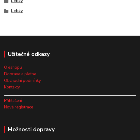
Lebky
Lebky
Užitečné odkazy
O eshopu
Doprava a platba
Obchodní podmínky
Kontakty
Přihlášení
Nová registrace
Možnosti dopravy