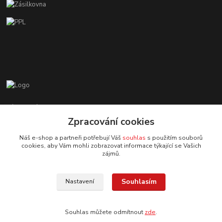
Zákaznická podpora EshopMB.cz
+420 606 622 002
Zpracování cookies
(Po - Pá, 9 - 18 hod.)
Náš e-shop a partneři potřebují Váš
souhlas
s použitím souborů
cookies, aby Vám mohli zobrazovat informace týkající se Vašich
eshopmb@seznam.cz
zájmů.
Souhlasím
Nastavení
Souhlas můžete odmítnout
zde
.
© Copyright 2024 Martha Black