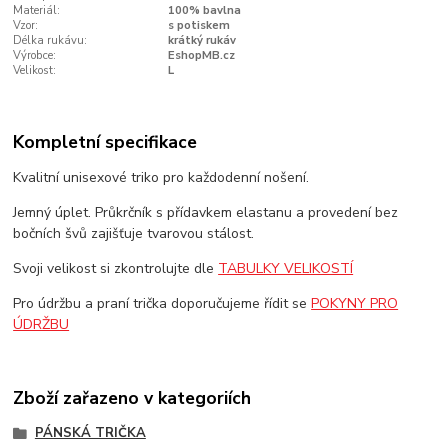
Materiál:
100% bavlna
Vzor:
s potiskem
Délka rukávu:
krátký rukáv
Výrobce:
EshopMB.cz
Velikost:
L
Kompletní specifikace
Kvalitní unisexové triko pro každodenní nošení.
Jemný úplet. Průkrčník s přídavkem elastanu a provedení bez
bočních švů zajišťuje tvarovou stálost.
Svoji velikost si zkontrolujte dle
TABULKY VELIKOSTÍ
Pro údržbu a praní trička doporučujeme řídit se
POKYNY PRO
ÚDRŽBU
Zboží zařazeno v kategoriích
PÁNSKÁ TRIČKA