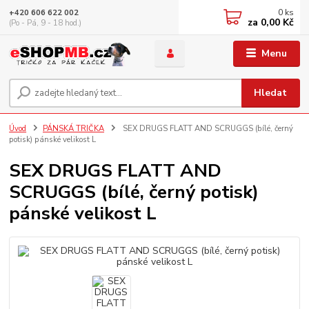
0
ks
+420 606 622 002
za
0,00 Kč
(Po - Pá, 9 - 18 hod.)
Menu
Hledat
Úvod
PÁNSKÁ TRIČKA
SEX DRUGS FLATT AND SCRUGGS (bílé, černý
potisk) pánské velikost L
SEX DRUGS FLATT AND
SCRUGGS (bílé, černý potisk)
pánské velikost L