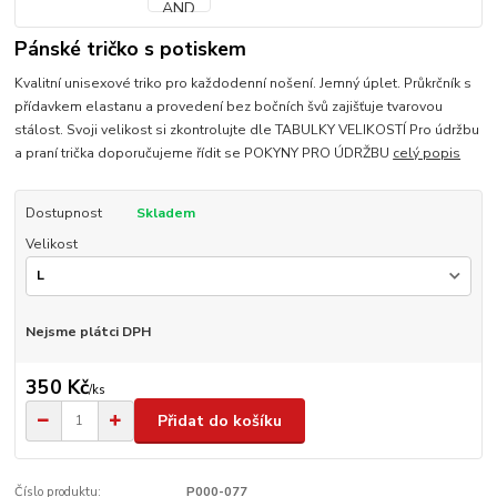
Pánské tričko s potiskem
Kvalitní unisexové triko pro každodenní nošení. Jemný úplet. Průkrčník s
přídavkem elastanu a provedení bez bočních švů zajišťuje tvarovou
stálost. Svoji velikost si zkontrolujte dle TABULKY VELIKOSTÍ Pro údržbu
a praní trička doporučujeme řídit se POKYNY PRO ÚDRŽBU
celý popis
Dostupnost
Skladem
Velikost
Nejsme plátci DPH
350 Kč
/
ks
Přidat do košíku
Číslo produktu:
P000-077