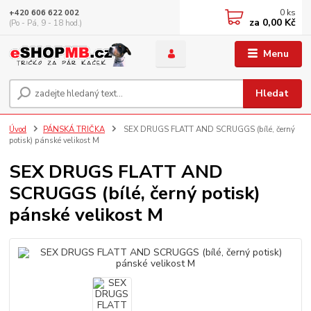
0
ks
+420 606 622 002
za
0,00 Kč
(Po - Pá, 9 - 18 hod.)
Menu
Hledat
Úvod
PÁNSKÁ TRIČKA
SEX DRUGS FLATT AND SCRUGGS (bílé, černý
potisk) pánské velikost M
SEX DRUGS FLATT AND
SCRUGGS (bílé, černý potisk)
pánské velikost M