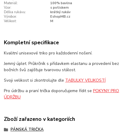
Materiál:
100% bavlna
Vzor:
s potiskem
Délka rukávu:
krátký rukáv
Výrobce:
EshopMB.cz
Velikost:
M
Kompletní specifikace
Kvalitní unisexové triko pro každodenní nošení.
Jemný úplet. Průkrčník s přídavkem elastanu a provedení bez
bočních švů zajišťuje tvarovou stálost.
Svoji velikost si zkontrolujte dle
TABULKY VELIKOSTÍ
Pro údržbu a praní trička doporučujeme řídit se
POKYNY PRO
ÚDRŽBU
Zboží zařazeno v kategoriích
PÁNSKÁ TRIČKA