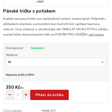
Pánské tričko s potiskem
Kvalitní unisexové triko pro každodenní nošení. Jemný úplet. Průkrčník s
přídavkem elastanu a provedení bez bočních švů zajišťuje tvarovou
stálost. Svoji velikost si zkontrolujte dle TABULKY VELIKOSTÍ Pro údržbu
a praní trička doporučujeme řídit se POKYNY PRO ÚDRŽBU
celý popis
Dostupnost
Skladem
Velikost
Nejsme plátci DPH
350 Kč
/
ks
Přidat do košíku
Číslo produktu:
P000-077