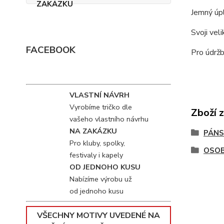
Jemný úpl
Svoji vel
FACEBOOK
Pro údržb
VLASTNÍ NÁVRH
Vyrobíme tričko dle
Zboží 
vašeho vlastního návrhu
NA ZAKÁZKU
PÁNS
Pro kluby, spolky,
OSOB
festivaly i kapely
OD JEDNOHO KUSU
Nabízíme výrobu už
od jednoho kusu
VŠECHNY MOTIVY UVEDENÉ NA