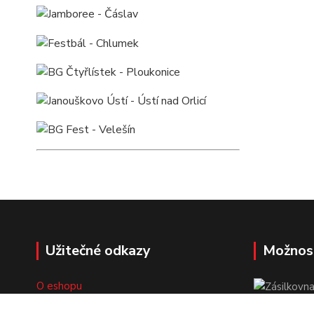
Užitečné odkazy
Možnos
O eshopu
Doprava a platba