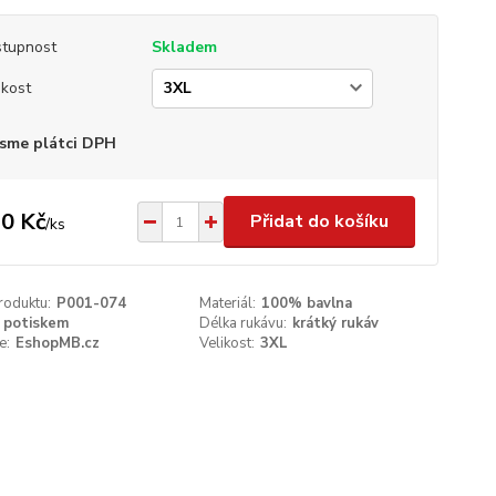
tupnost
Skladem
ikost
sme plátci DPH
0 Kč
Přidat do košíku
/
ks
roduktu:
P001-074
Materiál:
100% bavlna
 potiskem
Délka rukávu:
krátký rukáv
e:
EshopMB.cz
Velikost:
3XL