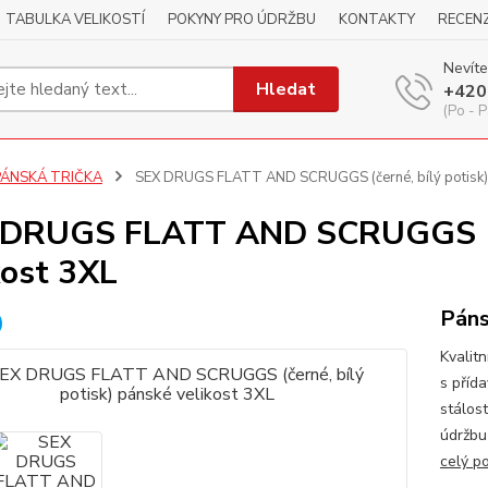
TABULKA VELIKOSTÍ
POKYNY PRO ÚDRŽBU
KONTAKTY
RECEN
Nevíte
Hledat
+420
(Po - P
PÁNSKÁ TRIČKA
SEX DRUGS FLATT AND SCRUGGS (černé, bílý potisk) 
DRUGS FLATT AND SCRUGGS (čer
kost 3XL
Páns
Kvalitn
s příd
stálos
údržbu
celý p