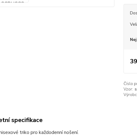
Dos
Vel
Nej
39
Číslo p
Vzor:
s
Výrobc
tní specifikace
unisexové triko pro každodenní nošení.