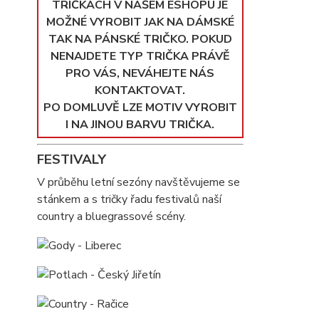
TRIČKÁCH V NAŠEM ESHOPU JE
MOŽNÉ VYROBIT JAK NA DÁMSKÉ
TAK NA PÁNSKÉ TRIČKO. POKUD
NENAJDETE TYP TRIČKA PRÁVĚ
PRO VÁS, NEVÁHEJTE NÁS
KONTAKTOVAT.
PO DOMLUVĚ LZE MOTIV VYROBIT
I NA JINOU BARVU TRIČKA.
FESTIVALY
V průběhu letní sezóny navštěvujeme se
stánkem a s tričky řadu festivalů naší
country a bluegrassové scény.