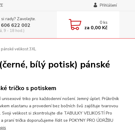
ZE
Přihlášení
 si rady? Zavolejte.
0
ks
 606 622 002
za
0,00 Kč
á, 9 - 18 hod.)
pánské velikost 3XL
né, bílý potisk) pánské
ké tričko s potiskem
í unisexové triko pro každodenní nošení. Jemný úplet. Průkrčník
avkem elastanu a provedení bez bočních švů zajišťuje tvarovou
t. Svoji velikost si zkontrolujte dle TABULKY VELIKOSTÍ Pro
 a praní trička doporučujeme řídit se POKYNY PRO ÚDRŽBU
opis