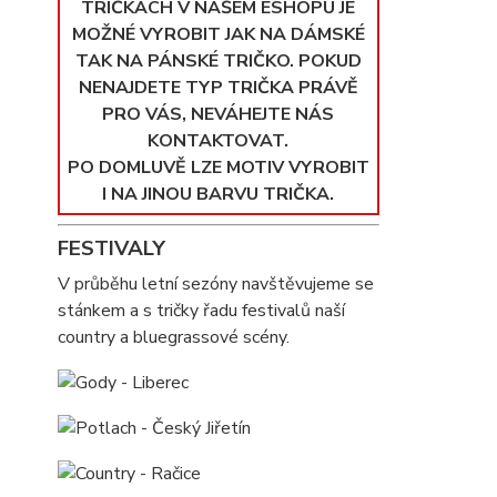
TRIČKÁCH V NAŠEM ESHOPU JE
MOŽNÉ VYROBIT JAK NA DÁMSKÉ
TAK NA PÁNSKÉ TRIČKO. POKUD
NENAJDETE TYP TRIČKA PRÁVĚ
PRO VÁS, NEVÁHEJTE NÁS
KONTAKTOVAT.
PO DOMLUVĚ LZE MOTIV VYROBIT
I NA JINOU BARVU TRIČKA.
FESTIVALY
V průběhu letní sezóny navštěvujeme se
stánkem a s tričky řadu festivalů naší
country a bluegrassové scény.