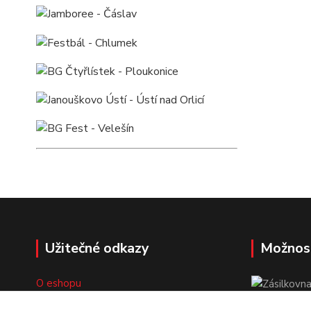
Užitečné odkazy
Možnos
O eshopu
Doprava a platba