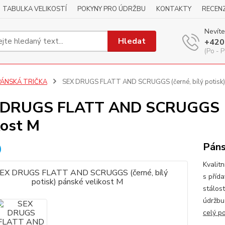
TABULKA VELIKOSTÍ
POKYNY PRO ÚDRŽBU
KONTAKTY
RECEN
Nevíte
Hledat
+420
(Po - P
PÁNSKÁ TRIČKA
SEX DRUGS FLATT AND SCRUGGS (černé, bílý potisk) 
DRUGS FLATT AND SCRUGGS (čer
kost M
Páns
Kvalitn
s příd
stálos
údržbu
celý p