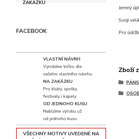
Jemný úpl
Svoji vel
FACEBOOK
Pro údržb
VLASTNÍ NÁVRH
Vyrobíme tričko dle
Zboží 
vašeho vlastního návrhu
NA ZAKÁZKU
PÁNS
Pro kluby, spolky,
OSOB
festivaly i kapely
OD JEDNOHO KUSU
Nabízíme výrobu už
od jednoho kusu
VŠECHNY MOTIVY UVEDENÉ NA