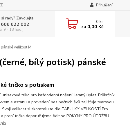
ZE
Přihlášení
 si rady? Zavolejte.
0
ks
 606 622 002
za
0,00 Kč
á, 9 - 18 hod.)
pánské velikost M
né, bílý potisk) pánské
ké tričko s potiskem
í unisexové triko pro každodenní nošení. Jemný úplet. Průkrčník
avkem elastanu a provedení bez bočních švů zajišťuje tvarovou
t. Svoji velikost si zkontrolujte dle TABULKY VELIKOSTÍ Pro
 a praní trička doporučujeme řídit se POKYNY PRO ÚDRŽBU
opis