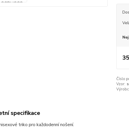
Dos
Vel
Nej
35
Číslo p
Vzor:
s
Výrobc
tní specifikace
unisexové triko pro každodenní nošení.