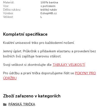
Materiál:
100% bavlna
Vzor:
s potiskem
Délka rukávu:
krátký rukáv
Výrobce:
EshopMB.cz
Velikost:
L
Kompletní specifikace
Kvalitní unisexové triko pro každodenní nošení.
Jemný úplet. Průkrčník s přídavkem elastanu a provedení bez
bočních švů zajišťuje tvarovou stálost.
Svoji velikost si zkontrolujte dle
TABULKY VELIKOSTÍ
Pro údržbu a praní trička doporučujeme řídit se
POKYNY PRO
ÚDRŽBU
Zboží zařazeno v kategoriích
PÁNSKÁ TRIČKA