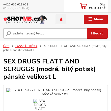
0
ks
+420 606 622 002
za
0,00 Kč
(Po - Pá, 9 - 18 hod.)
Menu
Hledat
Úvod
PÁNSKÁ TRIČKA
SEX DRUGS FLATT AND SCRUGGS (modré, bílý
potisk) pánské velikost L
SEX DRUGS FLATT AND
SCRUGGS (modré, bílý potisk)
pánské velikost L