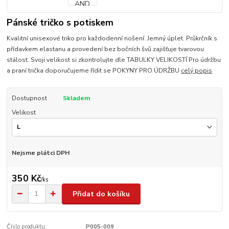
Pánské tričko s potiskem
Kvalitní unisexové triko pro každodenní nošení. Jemný úplet. Průkrčník s
přídavkem elastanu a provedení bez bočních švů zajišťuje tvarovou
stálost. Svoji velikost si zkontrolujte dle TABULKY VELIKOSTÍ Pro údržbu
a praní trička doporučujeme řídit se POKYNY PRO ÚDRŽBU
celý popis
Dostupnost
Skladem
Velikost
Nejsme plátci DPH
350 Kč
/
ks
Přidat do košíku
Číslo produktu:
P005-009