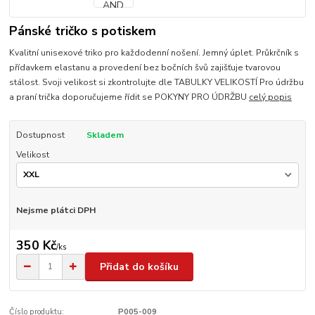
Pánské tričko s potiskem
Kvalitní unisexové triko pro každodenní nošení. Jemný úplet. Průkrčník s
přídavkem elastanu a provedení bez bočních švů zajišťuje tvarovou
stálost. Svoji velikost si zkontrolujte dle TABULKY VELIKOSTÍ Pro údržbu
a praní trička doporučujeme řídit se POKYNY PRO ÚDRŽBU
celý popis
Dostupnost
Skladem
Velikost
Nejsme plátci DPH
350 Kč
/
ks
Přidat do košíku
Číslo produktu:
P005-009