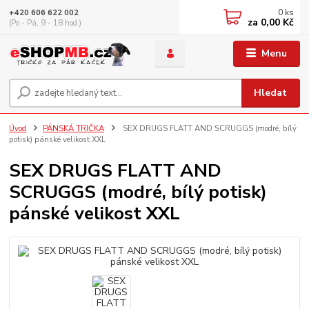
0
ks
+420 606 622 002
za
0,00 Kč
(Po - Pá, 9 - 18 hod.)
Menu
Hledat
Úvod
PÁNSKÁ TRIČKA
SEX DRUGS FLATT AND SCRUGGS (modré, bílý
potisk) pánské velikost XXL
SEX DRUGS FLATT AND
SCRUGGS (modré, bílý potisk)
pánské velikost XXL