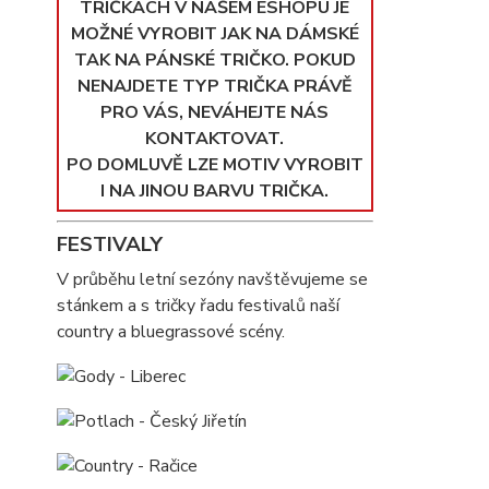
TRIČKÁCH V NAŠEM ESHOPU JE
MOŽNÉ VYROBIT JAK NA DÁMSKÉ
TAK NA PÁNSKÉ TRIČKO. POKUD
NENAJDETE TYP TRIČKA PRÁVĚ
PRO VÁS, NEVÁHEJTE NÁS
KONTAKTOVAT.
PO DOMLUVĚ LZE MOTIV VYROBIT
I NA JINOU BARVU TRIČKA.
FESTIVALY
V průběhu letní sezóny navštěvujeme se
stánkem a s tričky řadu festivalů naší
country a bluegrassové scény.