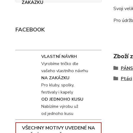
Svoji vel
Pro údržb
FACEBOOK
Zboží 
VLASTNÍ NÁVRH
Vyrobíme tričko dle
PÁNS
vašeho vlastního návrhu
NA ZAKÁZKU
Ptáci
Pro kluby, spolky,
festivaly i kapely
OD JEDNOHO KUSU
Nabízíme výrobu už
od jednoho kusu
VŠECHNY MOTIVY UVEDENÉ NA