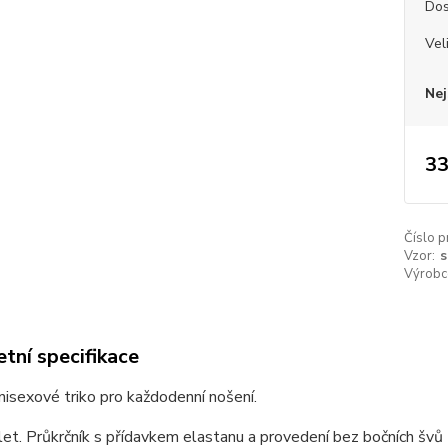
Dos
Vel
Nej
33
Číslo p
Vzor:
s
Výrobc
tní specifikace
unisexové triko pro každodenní nošení.
et. Průkrčník s přídavkem elastanu a provedení bez bočních švů z