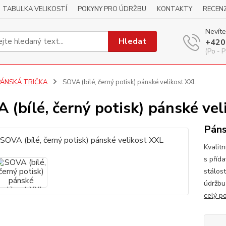
TABULKA VELIKOSTÍ
POKYNY PRO ÚDRŽBU
KONTAKTY
RECEN
Nevíte
Hledat
+420
(Po - P
PÁNSKÁ TRIČKA
SOVA (bílé, černý potisk) pánské velikost XXL
 (bílé, černý potisk) pánské ve
Páns
Kvalitn
s příd
stálos
údržbu
celý p