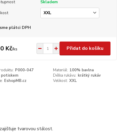
tupnost
Skladem
ikost
sme plátci DPH
0 Kč
Přidat do košíku
/
ks
roduktu:
P000-047
Materiál:
100% bavlna
 potiskem
Délka rukávu:
krátký rukáv
e:
EshopMB.cz
Velikost:
XXL
ajišťuje tvarovou stálost.