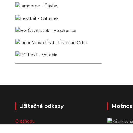
Užitečné odkazy
Možnos
O eshopu
Doprava a platba