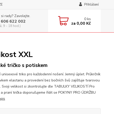
ZE
Přihlášení
 si rady? Zavolejte.
0
ks
 606 622 002
za
0,00 Kč
á, 9 - 18 hod.)
likost XXL
ké tričko s potiskem
í unisexové triko pro každodenní nošení. Jemný úplet. Průkrčník
avkem elastanu a provedení bez bočních švů zajišťuje tvarovou
t. Svoji velikost si zkontrolujte dle TABULKY VELIKOSTÍ Pro
 a praní trička doporučujeme řídit se POKYNY PRO ÚDRŽBU
opis