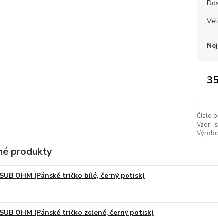
Dos
Vel
Nej
35
Číslo p
Vzor:
s
Výrobc
é produkty
SUB OHM (Pánské tričko bílé, černý potisk)
SUB OHM (Pánské tričko zelené, černý potisk)