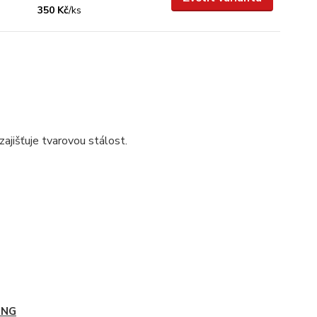
350 Kč
/
ks
ajišťuje tvarovou stálost.
ING