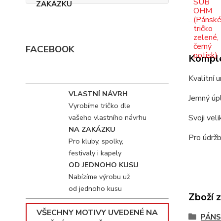
FACEBOOK
Komple
Kvalitní 
VLASTNÍ NÁVRH
Jemný úpl
Vyrobíme tričko dle
vašeho vlastního návrhu
Svoji vel
NA ZAKÁZKU
Pro údržb
Pro kluby, spolky,
festivaly i kapely
OD JEDNOHO KUSU
Nabízíme výrobu už
od jednoho kusu
Zboží 
VŠECHNY MOTIVY UVEDENÉ NA
PÁNS