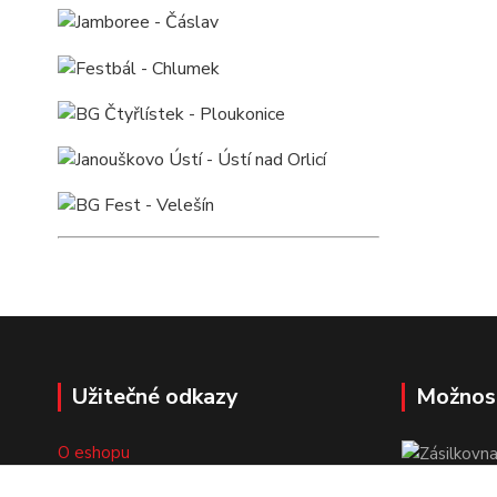
Užitečné odkazy
Možnos
O eshopu
Doprava a platba