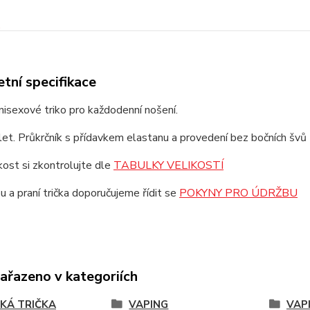
tní specifikace
unisexové triko pro každodenní nošení.
et. Průkrčník s přídavkem elastanu a provedení bez bočních švů z
ikost si zkontrolujte dle
TABULKY VELIKOSTÍ
u a praní trička doporučujeme řídit se
POKYNY PRO ÚDRŽBU
zařazeno v kategoriích
KÁ TRIČKA
VAPING
VAP