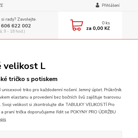
ZE
Přihlášení
 si rady? Zavolejte.
0
ks
 606 622 002
za
0,00 Kč
á, 9 - 18 hod.)
 velikost L
ké tričko s potiskem
í unisexové triko pro každodenní nošení. Jemný úplet. Průkrčník
avkem elastanu a provedení bez bočních švů zajišťuje tvarovou
t. Svoji velikost si zkontrolujte dle TABULKY VELIKOSTÍ Pro
 a praní trička doporučujeme řídit se POKYNY PRO ÚDRŽBU
opis