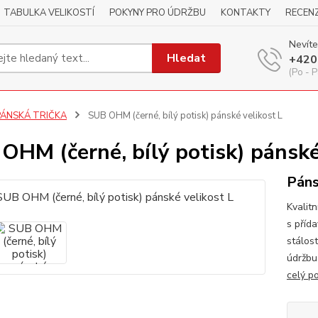
TABULKA VELIKOSTÍ
POKYNY PRO ÚDRŽBU
KONTAKTY
RECEN
Nevíte
Hledat
+420
(Po - P
PÁNSKÁ TRIČKA
SUB OHM (černé, bílý potisk) pánské velikost L
OHM (černé, bílý potisk) pánské
Páns
Kvalitn
s příd
stálos
údržbu
celý p