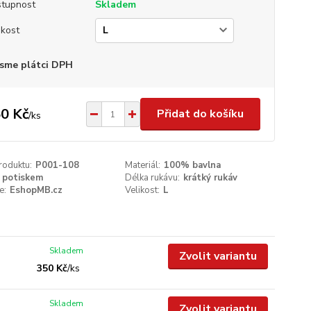
tupnost
Skladem
ikost
sme plátci DPH
0 Kč
Přidat do košíku
/
ks
roduktu:
P001-108
Materiál:
100% bavlna
 potiskem
Délka rukávu:
krátký rukáv
e:
EshopMB.cz
Velikost:
L
Skladem
Zvolit variantu
350 Kč
/
ks
Skladem
Zvolit variantu