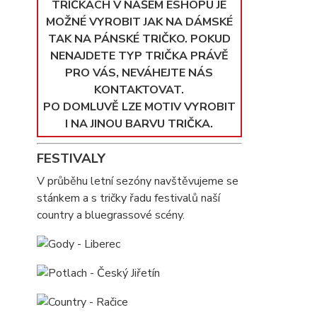
TRIČKÁCH V NAŠEM ESHOPU JE
MOŽNÉ VYROBIT JAK NA DÁMSKÉ
TAK NA PÁNSKÉ TRIČKO. POKUD
NENAJDETE TYP TRIČKA PRÁVĚ
PRO VÁS, NEVÁHEJTE NÁS
KONTAKTOVAT.
PO DOMLUVĚ LZE MOTIV VYROBIT
I NA JINOU BARVU TRIČKA.
FESTIVALY
V průběhu letní sezóny navštěvujeme se
stánkem a s tričky řadu festivalů naší
country a bluegrassové scény.