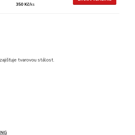
350 Kč
/
ks
ajišťuje tvarovou stálost.
ING