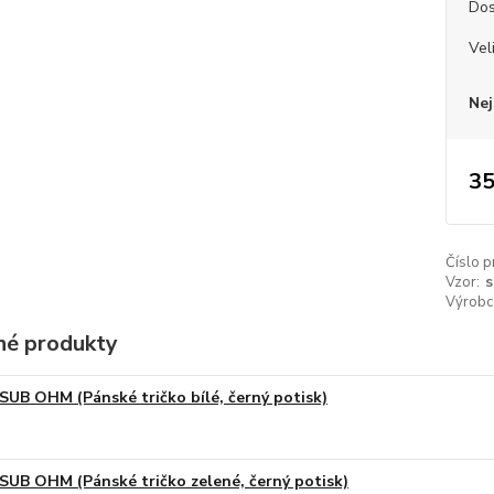
Dos
Vel
Nej
35
Číslo p
Vzor:
s
Výrobc
é produkty
SUB OHM (Pánské tričko bílé, černý potisk)
SUB OHM (Pánské tričko zelené, černý potisk)