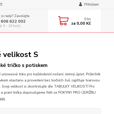
ZE
Přihlášení
 si rady? Zavolejte.
0
ks
 606 622 002
za
0,00 Kč
á, 9 - 18 hod.)
 velikost S
ké tričko s potiskem
í unisexové triko pro každodenní nošení. Jemný úplet. Průkrčník
avkem elastanu a provedení bez bočních švů zajišťuje tvarovou
t. Svoji velikost si zkontrolujte dle TABULKY VELIKOSTÍ Pro
 a praní trička doporučujeme řídit se POKYNY PRO ÚDRŽBU
opis