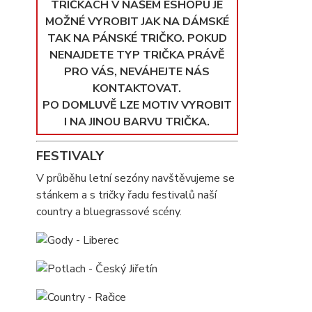
TRIČKÁCH V NAŠEM ESHOPU JE
MOŽNÉ VYROBIT JAK NA DÁMSKÉ
TAK NA PÁNSKÉ TRIČKO. POKUD
NENAJDETE TYP TRIČKA PRÁVĚ
PRO VÁS, NEVÁHEJTE NÁS
KONTAKTOVAT.
PO DOMLUVĚ LZE MOTIV VYROBIT
I NA JINOU BARVU TRIČKA.
FESTIVALY
V průběhu letní sezóny navštěvujeme se
stánkem a s tričky řadu festivalů naší
country a bluegrassové scény.