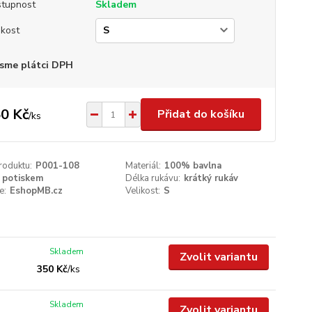
tupnost
Skladem
ikost
sme plátci DPH
0 Kč
Přidat do košíku
/
ks
roduktu:
P001-108
Materiál:
100% bavlna
 potiskem
Délka rukávu:
krátký rukáv
e:
EshopMB.cz
Velikost:
S
Skladem
Zvolit variantu
350 Kč
/
ks
Skladem
Zvolit variantu