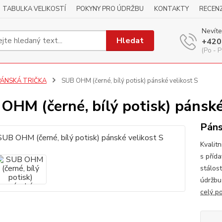
TABULKA VELIKOSTÍ
POKYNY PRO ÚDRŽBU
KONTAKTY
RECEN
Nevíte
Hledat
+420
(Po - P
PÁNSKÁ TRIČKA
SUB OHM (černé, bílý potisk) pánské velikost S
OHM (černé, bílý potisk) pánské
Páns
Kvalitn
s příd
stálos
údržbu
celý p