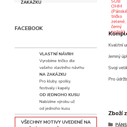
FACEBOOK
Komple
Kvalitní 
VLASTNÍ NÁVRH
Jemný úpl
Vyrobíme tričko dle
vašeho vlastního návrhu
Svoji vel
NA ZAKÁZKU
Pro údržb
Pro kluby, spolky,
festivaly i kapely
OD JEDNOHO KUSU
Nabízíme výrobu už
od jednoho kusu
Zboží 
VŠECHNY MOTIVY UVEDENÉ NA
PÁNS