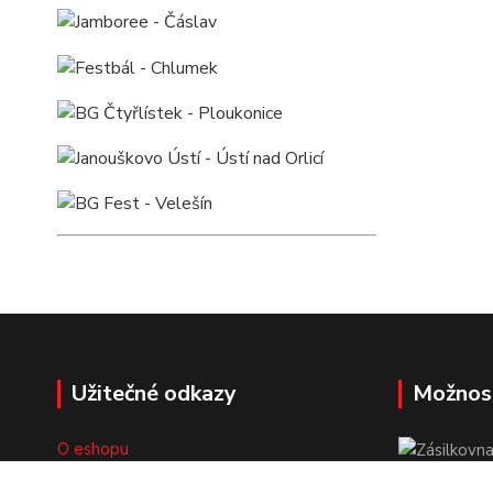
Užitečné odkazy
Možnos
O eshopu
Doprava a platba