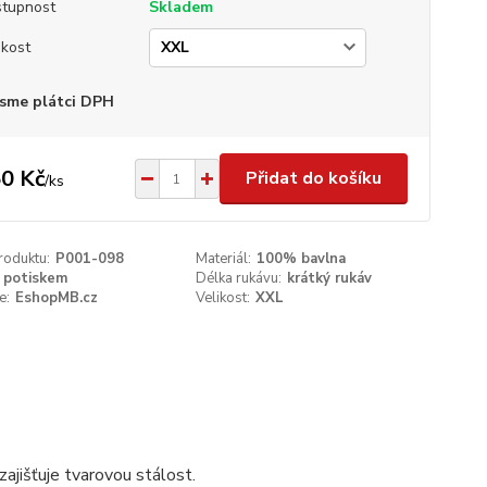
tupnost
Skladem
ikost
sme plátci DPH
0 Kč
Přidat do košíku
/
ks
roduktu:
P001-098
Materiál:
100% bavlna
 potiskem
Délka rukávu:
krátký rukáv
e:
EshopMB.cz
Velikost:
XXL
ajišťuje tvarovou stálost.