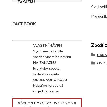
Svoji vel
Pro údržb
FACEBOOK
Zboží 
VLASTNÍ NÁVRH
Vyrobíme tričko dle
PÁNS
vašeho vlastního návrhu
NA ZAKÁZKU
OSOB
Pro kluby, spolky,
festivaly i kapely
OD JEDNOHO KUSU
Nabízíme výrobu už
od jednoho kusu
VŠECHNY MOTIVY UVEDENÉ NA