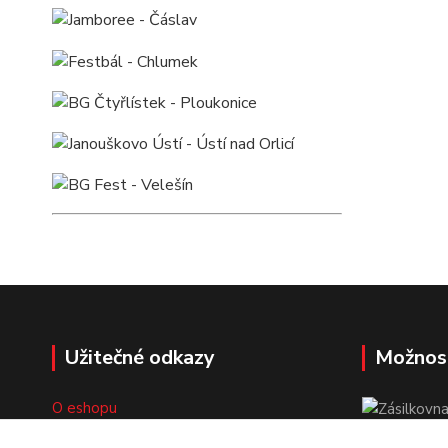
Užitečné odkazy
Možnos
O eshopu
Doprava a platba