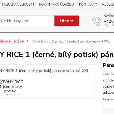
TABULKA VELIKOSTÍ
POKYNY PRO ÚDRŽBU
KONTAKTY
RECEN
Nevíte
Hledat
+420
(Po - P
PÁNSKÁ TRIČKA
TONY RICE 1 (černé, bílý potisk) pánské velikost XXL
 RICE 1 (černé, bílý potisk) pá
Páns
Kvalitn
s příd
stálos
údržbu
celý p