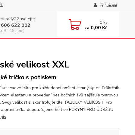
ZE
Přihlášení
 si rady? Zavolejte.
0
ks
 606 622 002
za
0,00 Kč
á, 9 - 18 hod.)
nské velikost XXL
ké tričko s potiskem
í unisexové triko pro každodenní nošení. Jemný úplet. Průkrčník
avkem elastanu a provedení bez bočních švů zajišťuje tvarovou
t. Svoji velikost si zkontrolujte dle TABULKY VELIKOSTÍ Pro
 a praní trička doporučujeme řídit se POKYNY PRO ÚDRŽBU
opis