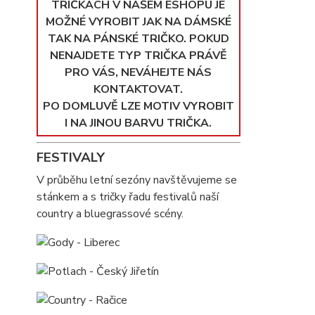
TRIČKÁCH V NAŠEM ESHOPU JE
MOŽNÉ VYROBIT JAK NA DÁMSKÉ
TAK NA PÁNSKÉ TRIČKO. POKUD
NENAJDETE TYP TRIČKA PRÁVĚ
PRO VÁS, NEVÁHEJTE NÁS
KONTAKTOVAT.
PO DOMLUVĚ LZE MOTIV VYROBIT
I NA JINOU BARVU TRIČKA.
FESTIVALY
V průběhu letní sezóny navštěvujeme se
stánkem a s tričky řadu festivalů naší
country a bluegrassové scény.