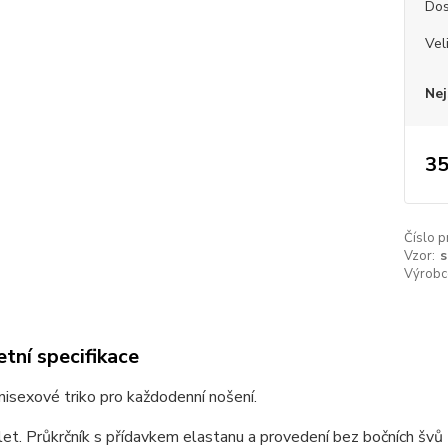
Dos
Vel
Nej
35
Číslo p
Vzor:
s
Výrobc
tní specifikace
unisexové triko pro každodenní nošení.
et. Průkrčník s přídavkem elastanu a provedení bez bočních švů z