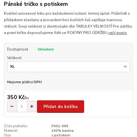
Pánské tričko s potiskem
Kvalitní unisexové triko pro každodenní nošení. Jemný úplet. Průkrčník s
přídavkem elastanu a provedení bez bočních švů zajišťuje tvarovou
stálost. Svoji velikost si zkontrolujte dle TABULKY VELIKOSTÍ Pro údržbu
a praní trička doporučujeme řídit se POKYNY PRO ÚDRŽBU
celý popis
Dostupnost
Skladem
Velikost
Nejsme plátci DPH
350 Kč
/
ks
Přidat do košíku
Číslo produktu:
P001-099
Materiál:
100% bavlna
Vzor:
s potiskem