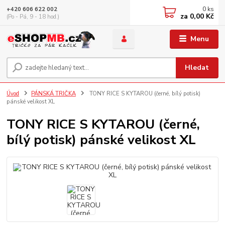
0
ks
+420 606 622 002
za
0,00 Kč
(Po - Pá, 9 - 18 hod.)
Menu
Hledat
Úvod
PÁNSKÁ TRIČKA
TONY RICE S KYTAROU (černé, bílý potisk)
pánské velikost XL
TONY RICE S KYTAROU (černé,
bílý potisk) pánské velikost XL