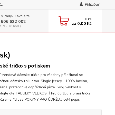
ZE
Přihlášení
 si rady? Zavolejte.
0
ks
 606 622 002
za
0,00 Kč
á, 9 - 18 hod.)
sk)
ké tričko s potiskem
í trendové dámské tričko pro všechny příležitosti se
něnou dámskou siluetou. Single jersey - 100% bavlna,
saná, prstencově dopřádaná příze. Svoji velikost si
olujte dle TABULKY VELIKOSTÍ Pro údržbu a praní trička
učujeme řídit se POKYNY PRO ÚDRŽBU
celý popis