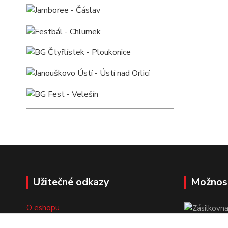
Užitečné odkazy
Možnos
O eshopu
Doprava a platba