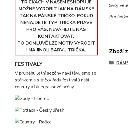
TRIČKÁCH V NAŠEM ESHOPU JE
Svoji vel
MOŽNÉ VYROBIT JAK NA DÁMSKÉ
TAK NA PÁNSKÉ TRIČKO. POKUD
Pro údržb
NENAJDETE TYP TRIČKA PRÁVĚ
PRO VÁS, NEVÁHEJTE NÁS
KONTAKTOVAT.
PO DOMLUVĚ LZE MOTIV VYROBIT
I NA JINOU BARVU TRIČKA.
Zboží 
DÁMS
FESTIVALY
V průběhu letní sezóny navštěvujeme se
stánkem a s tričky řadu festivalů naší
country a bluegrassové scény.