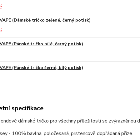
VAPE (Dámské tričko zelené, černý potisk)
VAPE (Pánské tričko bílé, černý potisk)
VAPE (Pánské tričko černé, bílý potisk)
tní specifikace
trendové dámské tričko pro všechny příležitosti se zvýrazněnou 
rsey - 100% bavlna, poločesaná, prstencově dopřádaná příze.