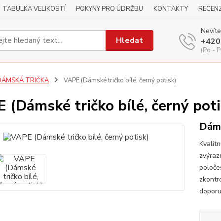
TABULKA VELIKOSTÍ
POKYNY PRO ÚDRŽBU
KONTAKTY
RECEN
Nevíte
Hledat
+420
(Po - P
DÁMSKÁ TRIČKA
VAPE (Dámské tričko bílé, černý potisk)
 (Dámské tričko bílé, černý poti
Dáms
Kvalitn
zvýraz
poloče
zkontr
dopor