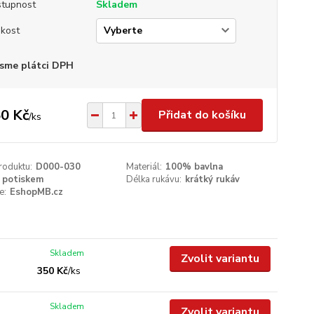
tupnost
Skladem
ikost
sme plátci DPH
0 Kč
Přidat do košíku
/
ks
roduktu:
D000-030
Materiál:
100% bavlna
 potiskem
Délka rukávu:
krátký rukáv
e:
EshopMB.cz
Skladem
Zvolit variantu
350 Kč
/
ks
Skladem
Zvolit variantu