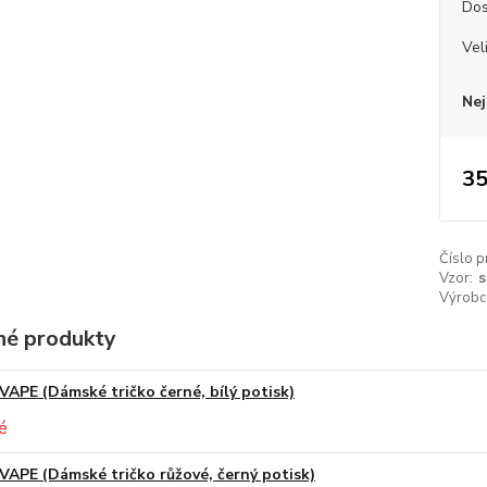
Dos
Vel
Nej
35
Číslo p
Vzor:
s
Výrobc
é produkty
VAPE (Dámské tričko černé, bílý potisk)
VAPE (Dámské tričko růžové, černý potisk)