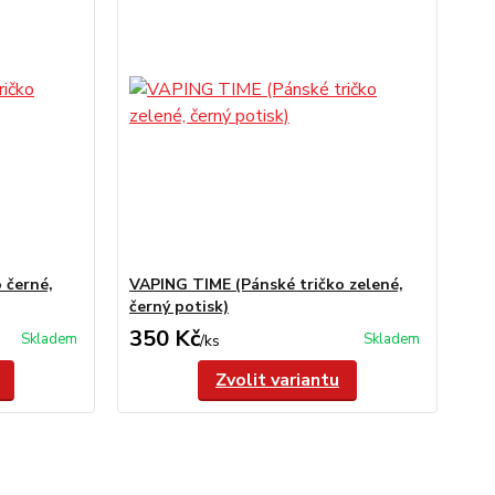
 černé,
VAPING TIME (Pánské tričko zelené,
černý potisk)
350 Kč
Skladem
Skladem
/
ks
Zvolit variantu