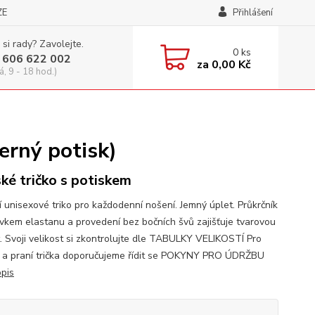
ZE
Přihlášení
 si rady? Zavolejte.
0
ks
 606 622 002
za
0,00 Kč
á, 9 - 18 hod.)
erný potisk)
ké tričko s potiskem
í unisexové triko pro každodenní nošení. Jemný úplet. Průkrčník
avkem elastanu a provedení bez bočních švů zajišťuje tvarovou
t. Svoji velikost si zkontrolujte dle TABULKY VELIKOSTÍ Pro
 a praní trička doporučujeme řídit se POKYNY PRO ÚDRŽBU
opis