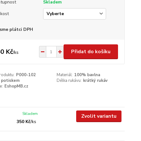
tupnost
Skladem
ikost
sme plátci DPH
0 Kč
Přidat do košíku
/
ks
roduktu:
P000-102
Materiál:
100% bavlna
 potiskem
Délka rukávu:
krátký rukáv
e:
EshopMB.cz
Skladem
Zvolit variantu
350 Kč
/
ks