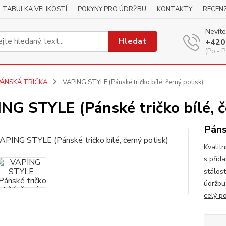
TABULKA VELIKOSTÍ
POKYNY PRO ÚDRŽBU
KONTAKTY
RECEN
Nevíte
Hledat
+420
(Po - P
PÁNSKÁ TRIČKA
VAPING STYLE (Pánské tričko bílé, černý potisk)
NG STYLE (Pánské tričko bílé, č
Páns
Kvalitn
s příd
stálos
údržbu
celý p