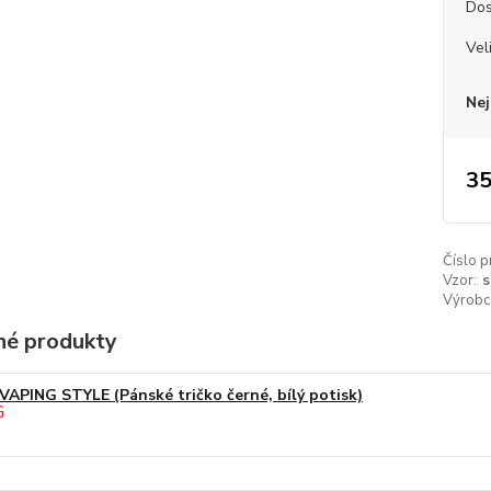
Dos
Vel
Nej
35
Číslo p
Vzor:
s
Výrobc
é produkty
VAPING STYLE (Pánské tričko černé, bílý potisk)