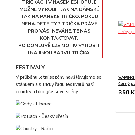
TRIČKÁCH V NAŠEM ESHOPU JE
MOŽNÉ VYROBIT JAK NA DÁMSKÉ
TAK NA PÁNSKÉ TRIČKO. POKUD
NENAJDETE TYP TRIČKA PRÁVĚ
PRO VÁS, NEVÁHEJTE NÁS
KONTAKTOVAT.
PO DOMLUVĚ LZE MOTIV VYROBIT
I NA JINOU BARVU TRIČKA.
FESTIVALY
V průběhu letní sezóny navštěvujeme se
VAPING 
černý p
stánkem a s tričky řadu festivalů naší
country a bluegrassové scény.
350 K