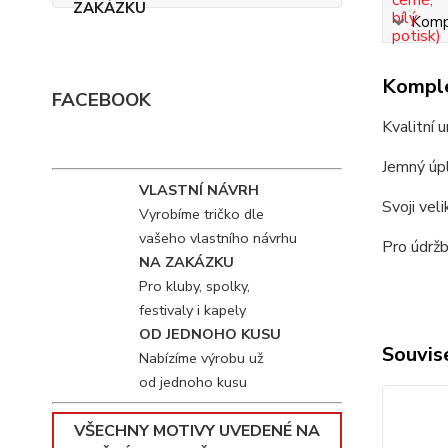
Kompl
Komple
FACEBOOK
Kvalitní 
Jemný úpl
VLASTNÍ NÁVRH
Svoji vel
Vyrobíme tričko dle
vašeho vlastního návrhu
Pro údržb
NA ZAKÁZKU
Pro kluby, spolky,
festivaly i kapely
OD JEDNOHO KUSU
Souvise
Nabízíme výrobu už
od jednoho kusu
VŠECHNY MOTIVY UVEDENÉ NA