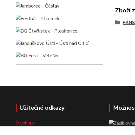
Zboží 
PÁNS
Užitečné odkazy
Možnos
O eshopu
Doprava a platba