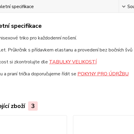
etní specifikace
Sou
tní specifikace
unisexové triko pro každodenní nošení.
et. Průkrčník s přídavkem elastanu a provedení bez bočních švů z
ikost si zkontrolujte dle
TABULKY VELIKOSTÍ
u a praní trička doporučujeme řídit se
POKYNY PRO ÚDRŽBU
jící zboží
3