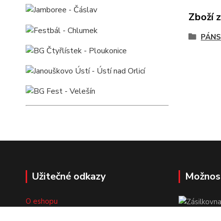
Zboží 
PÁNS
Užitečné odkazy
Možnos
O eshopu
Doprava a platba