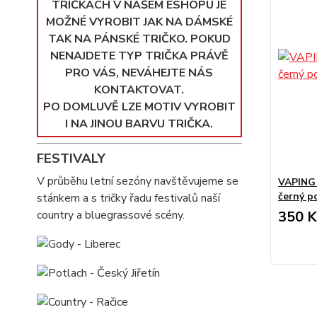
TRIČKÁCH V NAŠEM ESHOPU JE
MOŽNÉ VYROBIT JAK NA DÁMSKÉ
TAK NA PÁNSKÉ TRIČKO. POKUD
NENAJDETE TYP TRIČKA PRÁVĚ
PRO VÁS, NEVÁHEJTE NÁS
KONTAKTOVAT.
PO DOMLUVĚ LZE MOTIV VYROBIT
I NA JINOU BARVU TRIČKA.
FESTIVALY
V průběhu letní sezóny navštěvujeme se
VAPING 
černý p
stánkem a s tričky řadu festivalů naší
country a bluegrassové scény.
350 K