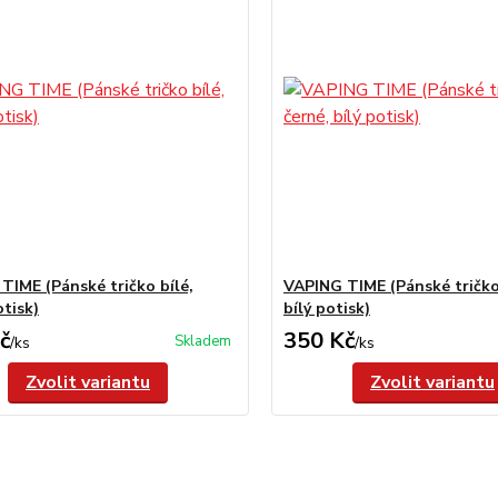
TIME (Pánské tričko bílé,
VAPING TIME (Pánské tričko
otisk)
bílý potisk)
č
350 Kč
Skladem
/
ks
/
ks
Zvolit variantu
Zvolit variantu