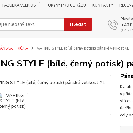
TABULKA VELIKOSTÍ
POKYNY PRO ÚDRŽBU
KONTAKTY
RECEN
Nevíte
Hledat
+420
(Po - P
PÁNSKÁ TRIČKA
VAPING STYLE (bílé, černý potisk) pánské velikost XL
NG STYLE (bílé, černý potisk) p
Páns
Kvalitn
s příd
stálos
údržbu
celý p