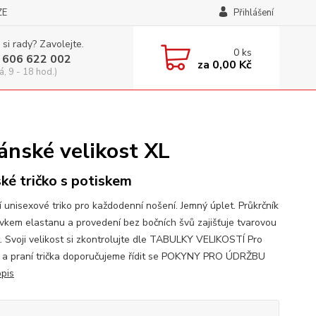
ZE
Přihlášení
 si rady? Zavolejte.
0
ks
 606 622 002
za
0,00 Kč
á, 9 - 18 hod.)
ánské velikost XL
ké tričko s potiskem
í unisexové triko pro každodenní nošení. Jemný úplet. Průkrčník
avkem elastanu a provedení bez bočních švů zajišťuje tvarovou
t. Svoji velikost si zkontrolujte dle TABULKY VELIKOSTÍ Pro
 a praní trička doporučujeme řídit se POKYNY PRO ÚDRŽBU
opis