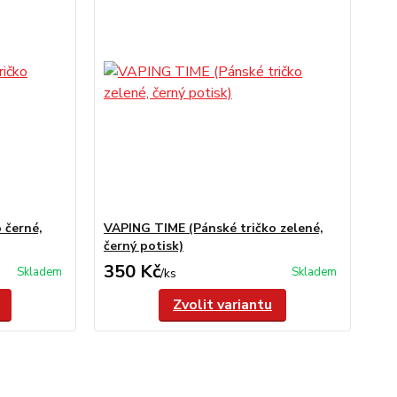
 černé,
VAPING TIME (Pánské tričko zelené,
černý potisk)
350 Kč
Skladem
Skladem
/
ks
Zvolit variantu