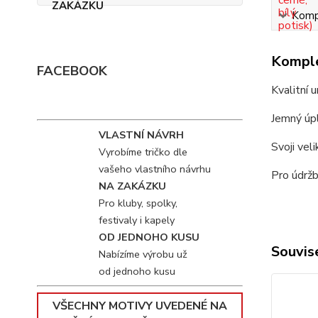
Kompl
Komple
FACEBOOK
Kvalitní 
Jemný úpl
VLASTNÍ NÁVRH
Svoji vel
Vyrobíme tričko dle
vašeho vlastního návrhu
Pro údržb
NA ZAKÁZKU
Pro kluby, spolky,
festivaly i kapely
OD JEDNOHO KUSU
Souvise
Nabízíme výrobu už
od jednoho kusu
VŠECHNY MOTIVY UVEDENÉ NA