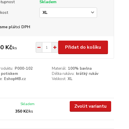
tupnost
Skladem
ikost
sme plátci DPH
0 Kč
Přidat do košíku
/
ks
roduktu:
P000-102
Materiál:
100% bavlna
 potiskem
Délka rukávu:
krátký rukáv
e:
EshopMB.cz
Velikost:
XL
Skladem
Zvolit variantu
350 Kč
/
ks