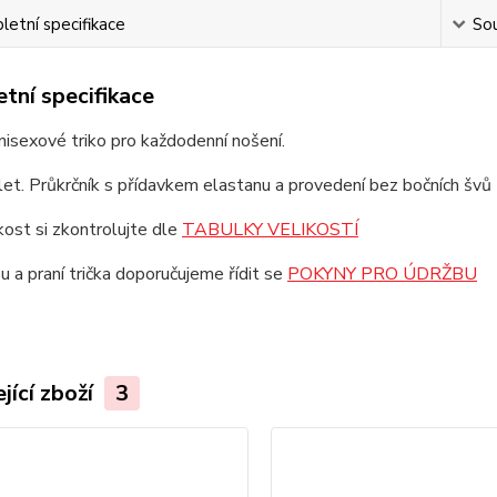
etní specifikace
Sou
tní specifikace
unisexové triko pro každodenní nošení.
et. Průkrčník s přídavkem elastanu a provedení bez bočních švů z
ikost si zkontrolujte dle
TABULKY VELIKOSTÍ
u a praní trička doporučujeme řídit se
POKYNY PRO ÚDRŽBU
jící zboží
3