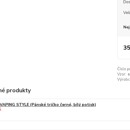
Dos
Vel
Nej
35
Číslo p
Vzor:
s
Výrobc
é produkty
VAPING STYLE (Pánské tričko černé, bílý potisk)