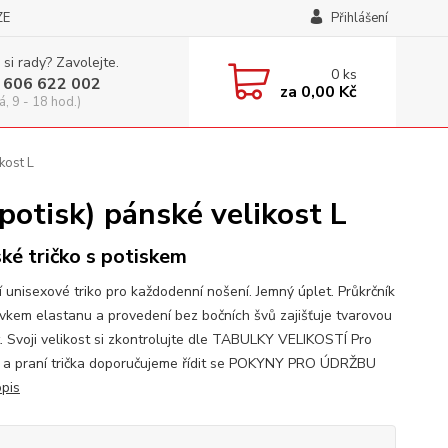
ZE
Přihlášení
 si rady? Zavolejte.
0
ks
 606 622 002
za
0,00 Kč
á, 9 - 18 hod.)
kost L
otisk) pánské velikost L
ké tričko s potiskem
í unisexové triko pro každodenní nošení. Jemný úplet. Průkrčník
avkem elastanu a provedení bez bočních švů zajišťuje tvarovou
t. Svoji velikost si zkontrolujte dle TABULKY VELIKOSTÍ Pro
 a praní trička doporučujeme řídit se POKYNY PRO ÚDRŽBU
opis