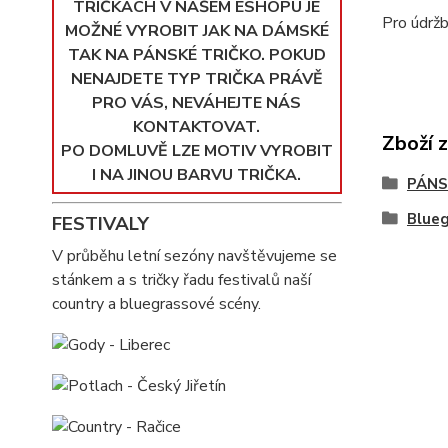
TRIČKÁCH V NAŠEM ESHOPU JE
Pro údržb
MOŽNÉ VYROBIT JAK NA DÁMSKÉ
TAK NA PÁNSKÉ TRIČKO. POKUD
NENAJDETE TYP TRIČKA PRÁVĚ
PRO VÁS, NEVÁHEJTE NÁS
KONTAKTOVAT.
Zboží 
PO DOMLUVĚ LZE MOTIV VYROBIT
I NA JINOU BARVU TRIČKA.
PÁNS
Blue
FESTIVALY
V průběhu letní sezóny navštěvujeme se
stánkem a s tričky řadu festivalů naší
country a bluegrassové scény.