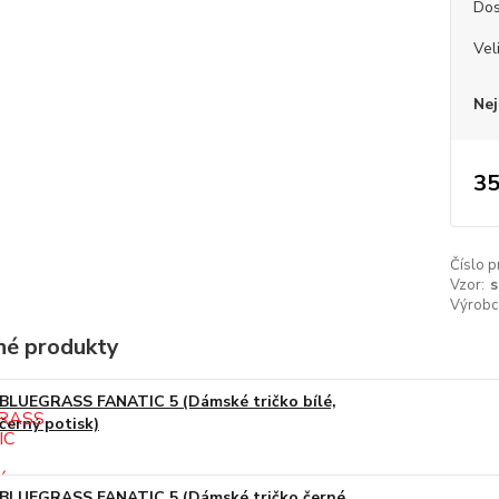
Dos
Vel
Nej
35
Číslo p
Vzor:
s
Výrobc
é produkty
BLUEGRASS FANATIC 5 (Dámské tričko bílé,
černý potisk)
BLUEGRASS FANATIC 5 (Dámské tričko černé,