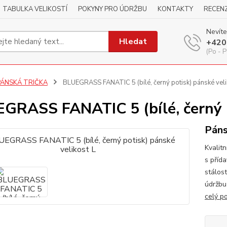
TABULKA VELIKOSTÍ
POKYNY PRO ÚDRŽBU
KONTAKTY
RECEN
Nevíte
Hledat
+420
(Po - P
PÁNSKÁ TRIČKA
BLUEGRASS FANATIC 5 (bílé, černý potisk) pánské veli
GRASS FANATIC 5 (bílé, černý p
Páns
Kvalitn
s příd
stálos
údržbu
celý p