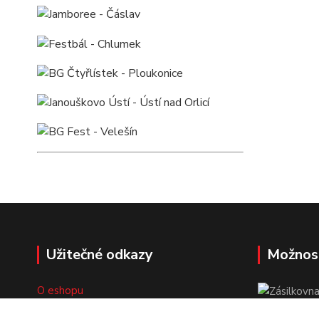
Užitečné odkazy
Možnos
O eshopu
Doprava a platba