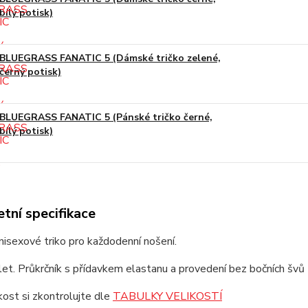
bílý potisk)
BLUEGRASS FANATIC 5 (Dámské tričko zelené,
černý potisk)
BLUEGRASS FANATIC 5 (Pánské tričko černé,
bílý potisk)
tní specifikace
unisexové triko pro každodenní nošení.
et. Průkrčník s přídavkem elastanu a provedení bez bočních švů z
ikost si zkontrolujte dle
TABULKY VELIKOSTÍ