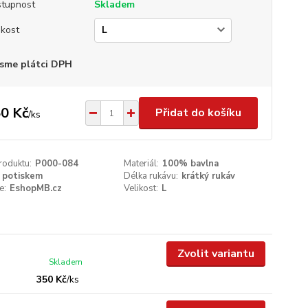
tupnost
Skladem
ikost
sme plátci DPH
0 Kč
Přidat do košíku
/
ks
roduktu:
P000-084
Materiál:
100% bavlna
 potiskem
Délka rukávu:
krátký rukáv
e:
EshopMB.cz
Velikost:
L
Zvolit variantu
Skladem
350 Kč
/
ks