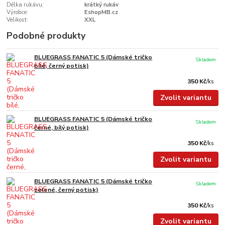
Délka rukávu:
krátký rukáv
Výrobce:
EshopMB.cz
Velikost:
XXL
Podobné produkty
BLUEGRASS FANATIC 5 (Dámské tričko
Skladem
bílé, černý potisk)
350 Kč
/
ks
Zvolit variantu
BLUEGRASS FANATIC 5 (Dámské tričko
Skladem
černé, bílý potisk)
350 Kč
/
ks
Zvolit variantu
BLUEGRASS FANATIC 5 (Dámské tričko
Skladem
zelené, černý potisk)
350 Kč
/
ks
Zvolit variantu