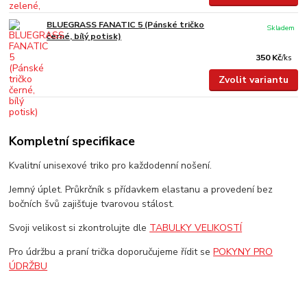
BLUEGRASS FANATIC 5 (Pánské tričko
Skladem
černé, bílý potisk)
350 Kč
/
ks
Zvolit variantu
Kompletní specifikace
Kvalitní unisexové triko pro každodenní nošení.
Jemný úplet. Průkrčník s přídavkem elastanu a provedení bez
bočních švů zajišťuje tvarovou stálost.
Svoji velikost si zkontrolujte dle
TABULKY VELIKOSTÍ
Pro údržbu a praní trička doporučujeme řídit se
POKYNY PRO
ÚDRŽBU