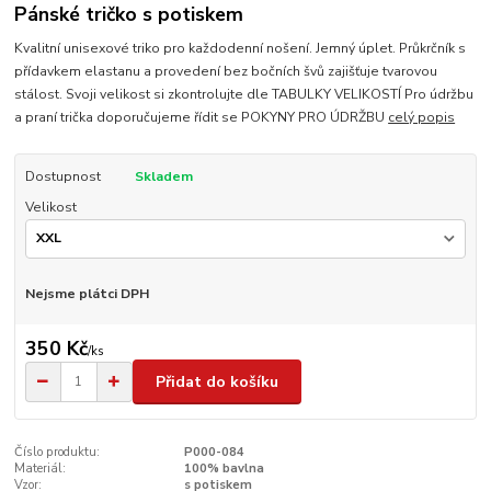
Pánské tričko s potiskem
Kvalitní unisexové triko pro každodenní nošení. Jemný úplet. Průkrčník s
přídavkem elastanu a provedení bez bočních švů zajišťuje tvarovou
stálost. Svoji velikost si zkontrolujte dle TABULKY VELIKOSTÍ Pro údržbu
a praní trička doporučujeme řídit se POKYNY PRO ÚDRŽBU
celý popis
Dostupnost
Skladem
Velikost
Nejsme plátci DPH
350 Kč
/
ks
Přidat do košíku
Číslo produktu:
P000-084
Materiál:
100% bavlna
Vzor:
s potiskem