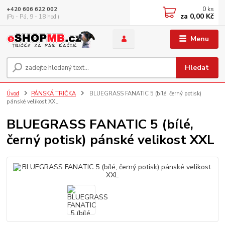
0
ks
+420 606 622 002
za
0,00 Kč
(Po - Pá, 9 - 18 hod.)
Menu
Hledat
Úvod
PÁNSKÁ TRIČKA
BLUEGRASS FANATIC 5 (bílé, černý potisk)
pánské velikost XXL
BLUEGRASS FANATIC 5 (bílé,
černý potisk) pánské velikost XXL