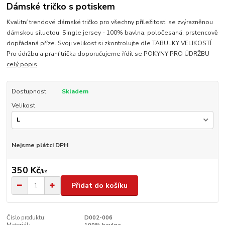
Dámské tričko s potiskem
Kvalitní trendové dámské tričko pro všechny příležitosti se zvýrazněnou
dámskou siluetou. Single jersey - 100% bavlna, poločesaná, prstencově
dopřádaná příze. Svoji velikost si zkontrolujte dle TABULKY VELIKOSTÍ
Pro údržbu a praní trička doporučujeme řídit se POKYNY PRO ÚDRŽBU
celý popis
Dostupnost
Skladem
Velikost
Nejsme plátci DPH
350 Kč
/
ks
Přidat do košíku
Číslo produktu:
D002-006