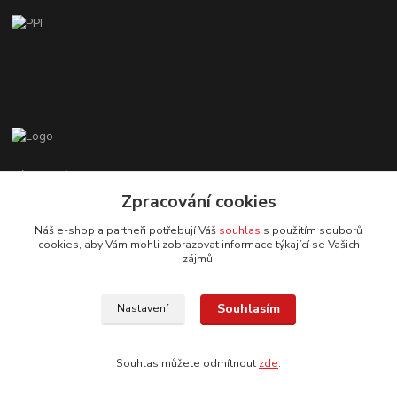
Zákaznická podpora EshopMB.cz
+420 606 622 002
Zpracování cookies
(Po - Pá, 9 - 18 hod.)
Náš e-shop a partneři potřebují Váš
souhlas
s použitím souborů
cookies, aby Vám mohli zobrazovat informace týkající se Vašich
eshopmb@seznam.cz
zájmů.
Souhlasím
Nastavení
Souhlas můžete odmítnout
zde
.
© Copyright 2024 Martha Black
Vytvořeno na
Eshop-rychle.cz