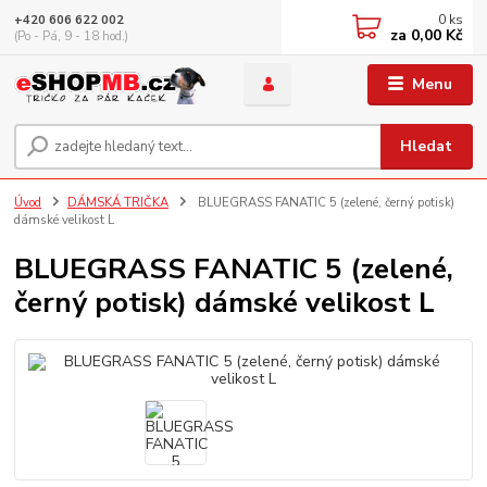
0
ks
+420 606 622 002
za
0,00 Kč
(Po - Pá, 9 - 18 hod.)
Menu
Hledat
Úvod
DÁMSKÁ TRIČKA
BLUEGRASS FANATIC 5 (zelené, černý potisk)
dámské velikost L
BLUEGRASS FANATIC 5 (zelené,
černý potisk) dámské velikost L