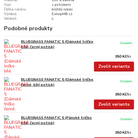
Materiál:
100% bavlna
Vzor:
s potiskem
Délka rukávu:
krátký rukáv
Výrobce:
EshopMB.cz
Velikost:
L
Podobné produkty
BLUEGRASS FANATIC 5 (Dámské tričko
Skladem
bílé, černý potisk)
350 Kč
/
ks
Zvolit variantu
BLUEGRASS FANATIC 5 (Dámské tričko
Skladem
černé, bílý potisk)
350 Kč
/
ks
Zvolit variantu
BLUEGRASS FANATIC 5 (Pánské tričko
Skladem
bílé, černý potisk)
350 Kč
/
ks