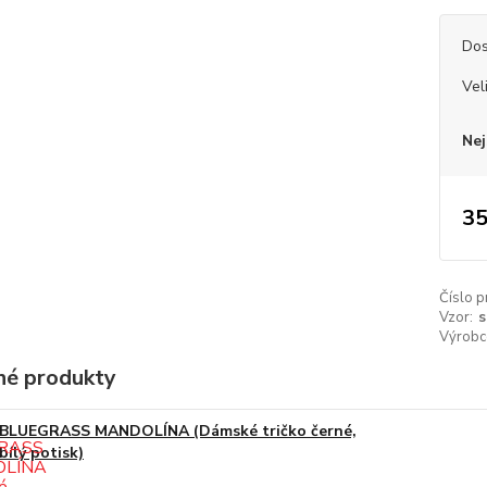
Dos
Vel
Nej
35
Číslo p
Vzor:
s
Výrobc
é produkty
BLUEGRASS MANDOLÍNA (Dámské tričko černé,
bílý potisk)