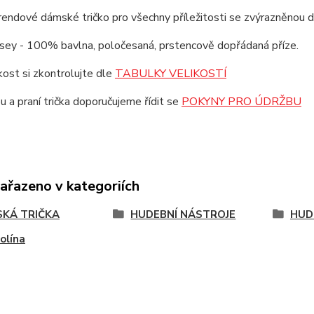
trendové dámské tričko pro všechny příležitosti se zvýrazněnou 
rsey - 100% bavlna, poločesaná, prstencově dopřádaná příze.
ikost si zkontrolujte dle
TABULKY VELIKOSTÍ
u a praní trička doporučujeme řídit se
POKYNY PRO ÚDRŽBU
zařazeno v kategoriích
KÁ TRIČKA
HUDEBNÍ NÁSTROJE
HUD
olína