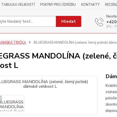
TABULKA VELIKOSTÍ
POKYNY PRO ÚDRŽBU
KONTAKTY
RECEN
Nevíte
Hledat
+420
(Po - P
DÁMSKÁ TRIČKA
BLUEGRASS MANDOLÍNA (zelené, černý potisk) dámské
GRASS MANDOLÍNA (zelené, če
kost L
Dáms
Kvalitn
zvýraz
poloče
zkontr
dopor