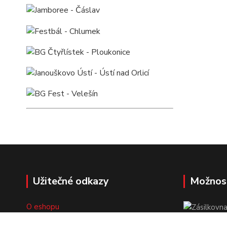
Užitečné odkazy
Možnos
O eshopu
Doprava a platba