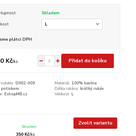
tupnost
Skladem
ikost
sme plátci DPH
0 Kč
Přidat do košíku
/
ks
roduktu:
D002-009
Materiál:
100% bavlna
 potiskem
Délka rukávu:
krátký rukáv
e:
EshopMB.cz
Velikost:
L
Zvolit variantu
Skladem
350 Kč
/
ks