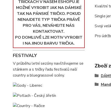
TRIČKÁCH V NAŠEM ESHOPU JE
Kvalitní 
MOŽNÉ VYROBIT JAK NA DÁMSKÉ
TAK NA PÁNSKÉ TRIČKO. POKUD
Single je
NENAJDETE TYP TRIČKA PRÁVĚ
PRO VÁS, NEVÁHEJTE NÁS
Svoji vel
KONTAKTOVAT.
Pro údržb
PO DOMLUVĚ LZE MOTIV VYROBIT
I NA JINOU BARVU TRIČKA.
FESTIVALY
V průběhu letní sezóny navštěvujeme se
Zboží 
stánkem a s tričky řadu festivalů naší
country a bluegrassové scény.
DÁMS
Mand