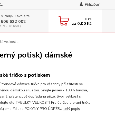
ZE
Přihlášení
 si rady? Zavolejte.
0
ks
 606 622 002
za
0,00 Kč
á, 9 - 18 hod.)
 velikost L
rný potisk) dámské
ké tričko s potiskem
í trendové dámské tričko pro všechny příležitosti se
něnou dámskou siluetou. Single jersey - 100% bavlna,
saná, prstencově dopřádaná příze. Svoji velikost si
olujte dle TABULKY VELIKOSTÍ Pro údržbu a praní trička
učujeme řídit se POKYNY PRO ÚDRŽBU
celý popis